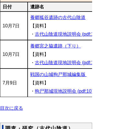
日付
遺跡名
養郷狐谷遺跡の古代山陰道
10月7日
【資料】
・
古代山陰道現地説明会 (pdf:1128KB)
養郷宮之脇遺跡（下り）
10月7日
【
資料】
・
古代山陰道現地説明会 (pdf:1128KB)
戦国の山城狗尸那城編集版
7月9日
【資料】
・
狗尸那城現地説明会 (pdf:1077KB)
目次に戻る
調査・研究（古代山陰道）