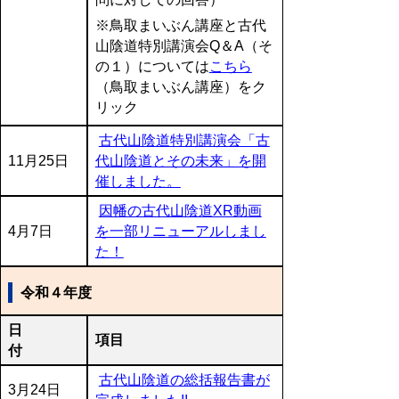
※鳥取まいぶん講座と古代
山陰道特別講演会Q＆A（そ
の１）については
こちら
（鳥取まいぶん講座）をク
リック
古代山陰道特別講演会「古
11月25日
代山陰道とその未来」を開
催しました。
因幡の古代山陰道XR動画
4月7日
を一部リニューアルしまし
た！
令和４年度
日
項目
付
古代山陰道の総括報告書が
3月24日