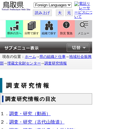
こ
の
ペ
読み上げ
大
元
ー
ジ
を
翻
訳
県外の方へ
分野で探す
組織で探す
防災 緊急
メニュー
・この木
・この木
す
る
何の木？
何の木？
気になる
気になる
木
木
現在の位置：
ホーム
県の組織と仕事
地域社会振興
部
埋蔵文化財センター
調査研究情報
調査研究情報
調査研究情報の目次
１．
調査・研究（動画）
２．
調査・研究（古代山陰道）