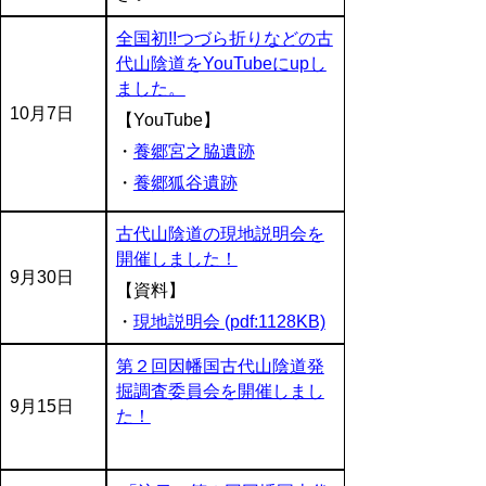
全国初!!つづら折りなどの古
代山陰道をYouTubeにupし
ました。
10月7日
【YouTube】
・
養郷宮之脇遺跡
・
養郷狐谷遺跡
古代山陰道の現地説明会を
開催しました！
9月30日
【資料】
・
現地説明会 (pdf:1128KB)
第２回因幡国古代山陰道発
掘調査委員会を開催しまし
9月15日
た！