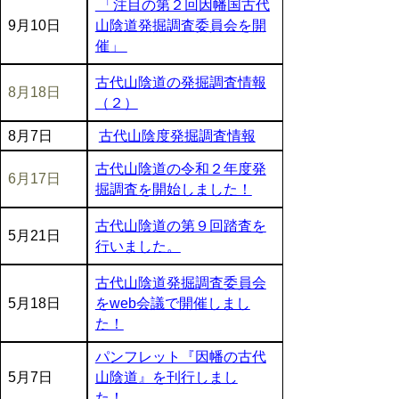
「注目の第２回因幡国古代
9月10日
山陰道発掘調査委員会を開
催」
古代山陰道の発掘調査情報
8月18日
（２）
8月7日
古代山陰度発掘調査情報
古代山陰道の令和２年度発
6月17日
掘調査を開始しました！
古代山陰道の第９回踏査を
5月21日
行いました。
古代山陰道発掘調査委員会
5月18日
をweb会議で開催しまし
た！
パンフレット『因幡の古代
5月7日
山陰道』を刊行しまし
た！