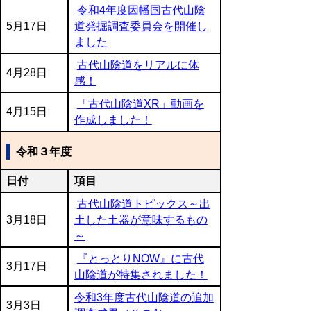
令和4年度因幡国古代山陰
5月17日
道発掘調査委員会を開催し
ました
古代山陰道をリアルに体
4月28日
感！
「古代山陰道XR」動画を
4月15日
作成しました！
令和３年度
日付
項目
古代山陰道トピックス～出
3月18日
土した土器が意味するもの
～
『とっとりNOW』に古代
3月17日
山陰道が特集されました！
令和3年度古代山陰道の追加
3月3日