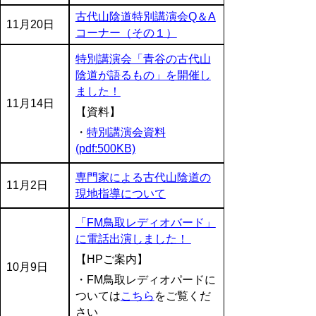
古代山陰道特別講演会Q＆A
11月20日
コーナー（その１）
特別講演会「青谷の古代山
陰道が語るもの」を開催し
ました！
11月14日
【資料】
・
特別講演会資料
(pdf:500KB)
専門家による古代山陰道の
11月2日
現地指導について
「FM鳥取レディオバード」
に電話出演しました！
【HPご案内】
10月9日
・FM
鳥取レディオパード
に
ついては
こちら
をご覧くだ
さい