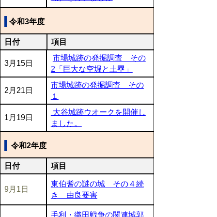
令和3年度
日付
項目
市場城跡の発掘調査 その
3月15日
2「巨大な空堀と土塁」
市場城跡の発掘調査 その
2月21日
１
大谷城跡ウオークを開催し
1月19日
ました。
令和2年度
日付
項目
東伯耆の謎の城 その４続
9月1日
き 由良要害
毛利・織田戦争の関連城郭