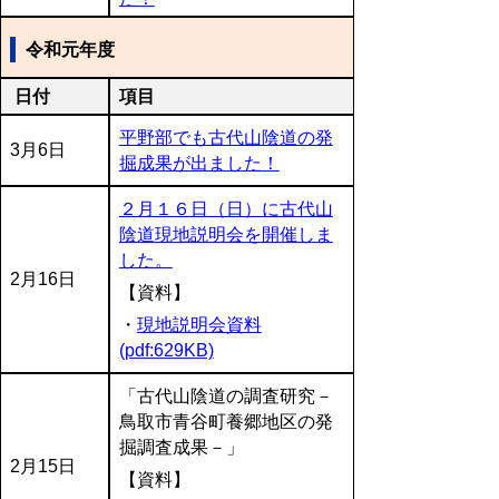
令和元年度
日付
項目
平野部でも古代山陰道の発
3月6日
掘成果が出ました！
２月１６日（日）に古代山
陰道現地説明会を開催しま
した。
2月16日
【資料】
・
現地説明会資料
(pdf:629KB)
「古代山陰道の調査研究－
鳥取市青谷町養郷地区の発
掘調査成果－」
2月15日
【資料】