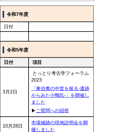
令和7年度
日付
令和5年度
日付
項目
とっとり考古学フォーラム
2023
「東伯耆の中世を探る-遺跡
3月2日
からみた小鴨氏-」を開催し
ました
▶
ご質問への回答
市場城跡の現地説明会を開
10月28日
催しました