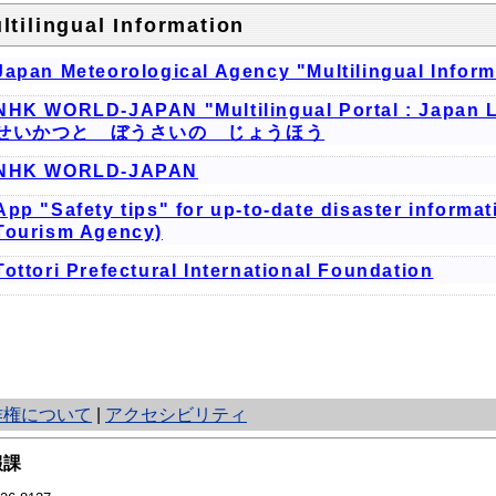
ltilingual Information
Japan Meteorological Agency "Multilingual Inform
NHK WORLD-JAPAN "Multilingual Portal : Ja
せいかつと ぼうさいの じょうほう
NHK WORLD-JAPAN
App "Safety tips" for up-to-date disaster informa
Tourism Agency)
Tottori Prefectural International Foundation
作権について
|
アクセシビリティ
報課