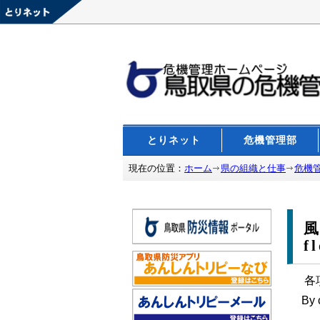
とりネット
危機管理部
現在の位置：
ホーム
県の組織と仕事
危機
風
f
各
By 