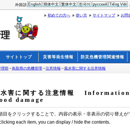
English
簡体中文
繁体中文
한국어
русский
Tiếng Việt
外国語
初めての方へ
使い方
サイトマップ
お問
サイトトップ
災害等発生情報
防災危機管理関連情報
管理部
鳥取県の危機管理
注意情報
風水害に関する注意情報
水害に関する注意情報 Information ab
lood damage
項目をクリックすることで、内容の表示・非表示の切り替えが
clicking each item, you can display / hide the contents.