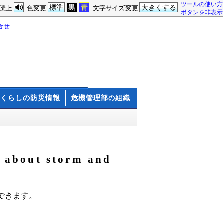
ツールの使い方
標準
黒
青
大きくする
読上
色変更
文字サイズ変更
ボタンを非表示
合せ
くらしの防災情報
危機管理部の組織
out storm and
できます。