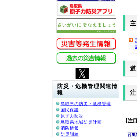
防災・危機管理関連情
報
鳥取県の防災・危機管理
国民保護
原子力防災
【注
鳥取県地域防災計画
消防情報
防災訓練
台風