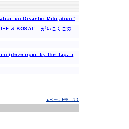
ation on Disaster Mitigation"
pan LIFE & BOSAI" がいこくごの
tion (developed by the Japan
▲ページ上部に戻る