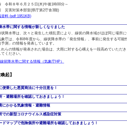
時 令和８年６月２５日(木)午後1時00分～
所 災害対策本部室(県庁第2庁舎3階)
資料 (pdf:1951KB)
降水帯に関する情報が新しくなりました
状降水帯は、次々と発生した積乱雲により、線状の降水域がほぼ同じ場所に
象庁は、令和8年度から、線状降水帯の「発生情報」、事前に発生する可能
前予測」の情報を発表しています。
れらの情報が発表された場合は、大雨に対する心構えを一段高めていただき
してください。
線状降水帯に関する情報（気象庁HP）
意喚起】
に便乗した悪質商法に十分注意を！
所・避難場所を確認しておきましょう！
害にかかる気象情報・避難情報
所での新型コロナウイルス感染症対策
ードマップで危険個所や避難場所を確認しておきましょう！