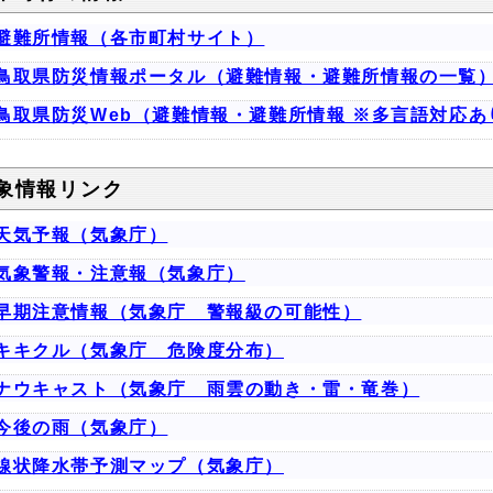
避難所情報（各市町村サイト）
鳥取県防災情報ポータル（避難情報・避難所情報の一覧
鳥取県防災Web（避難情報・避難所情報 ※多言語対応あ
象情報リンク
天気予報（気象庁）
気象警報・注意報（気象庁）
早期注意情報（気象庁 警報級の可能性）
キキクル（気象庁 危険度分布）
ナウキャスト（気象庁 雨雲の動き・雷・竜巻）
今後の雨（気象庁）
線状降水帯予測マップ（気象庁）