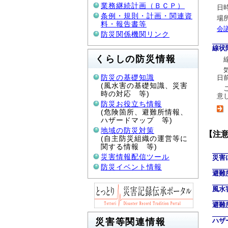
業務継続計画（ＢＣＰ）
日
条例・規則・計画・関連資
場
料・報告書等
会議
防災関係機関リンク
線状
くらしの防災情報
線
気
防災の基礎知識
日
(風水害の基礎知識、災害
こ
時の対応 等)
意
防災お役立ち情報
(危険箇所、避難所情報、
ハザードマップ 等)
地域の防災対策
【注
(自主防災組織の運営等に
関する情報 等)
災害情報配信ツール
災害
防災イベント情報
避難
風水
避難
ハザ
災害等関連情報