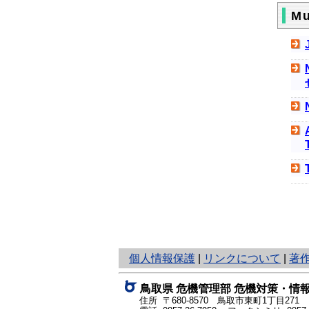
Mu
と
個人情報保護
|
リンクについて
|
著
り
ネ
鳥取県 危機管理部 危機対策・情
ッ
住所 〒680-8570 鳥取市東町1丁目271