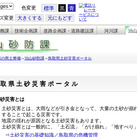
色変更
標準
黒
青
ズ変更
大
きくする
元
にもどす
務課
技術企画課
道路企画課・道路建設課
河川課
治
県の県土整備
治山砂防課
鳥取県土砂災害ポータル
鳥取県土砂災害ポータル
砂災害とは
土砂災害とは、大雨などが引き金となって、大量の土砂が崩
することで起こる災害です。
地震の揺れが原因となる土砂災害もあります。
土砂災害とは一般的に、「土石流」「がけ崩れ」「地すべり
⇒
土砂災害の基礎知識／鳥取県の危機管理