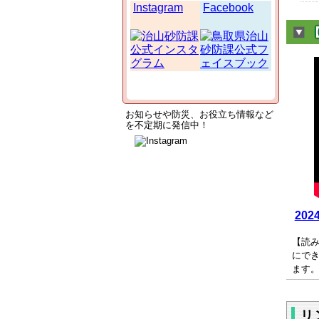
Instagram
Facebook
お知らせや防災、
お
役立ち情報など
を
不定期に発信中！
20
【読
にで
ます
リ