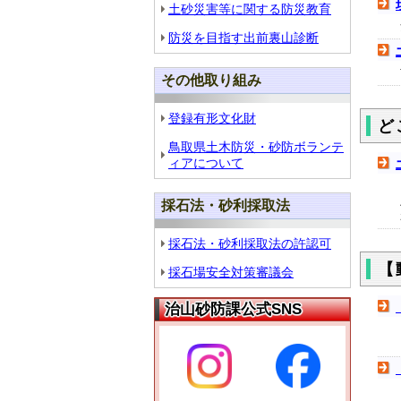
土砂災害等に関する防災教育
防災を目指す出前裏山診断
その他取り組み
登録有形文化財
ど
鳥取県土木防災・砂防ボランテ
ィアについて
採石法・砂利採取法
採石法・砂利採取法の許認可
【
採石場安全対策審議会
治山砂防課公式SNS