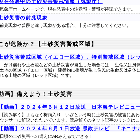
現在発表中の土砂災害警戒情報（気象庁）
気象庁ホームページで、現在発表中の注意報・警報が確認できます。
土砂災害の前兆現象
前兆現象や普段と違う現象がある場合、十分に注意してください。
こが危険か？【土砂災害警戒区域】
土砂災害警戒区域（イエロー区域）、特別警戒区域（レ
がけ崩れや土石流などの土砂災害が発生した場合には、 生命又は身
土地の区域（イエロー区域） 建築物に損壊が生じ住民の生命又は身体
れる土地の区域（レッド区域）です。
動画】備えよう！土砂災害
【動画】２０２４年６月１２日放送 日本海テレビニュ
【読み解く】まもなく梅雨入り いざという時に土砂災害の被害にあわ
ウンサーに解説いただいています。読み解くのネット記事のリンクはこ
【動画】２０２４年６月１日放送 県政テレビ 「キニナ
日頃の土砂災害への備えにARみえるでござる！