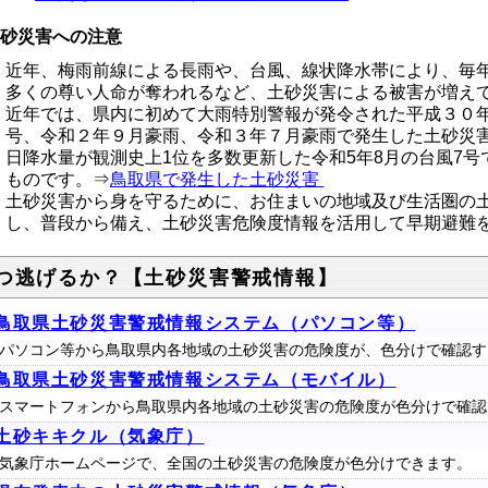
砂災害への注意
近年、梅雨前線による長雨や、台風、線状降水帯により、毎
多くの尊い人命が奪われるなど、土砂災害による被害が増え
近年では、県内に初めて大雨特別警報が発令された
平成３０
号、令和２年９月豪雨、令和３年７月豪雨で発生した土砂災
日降水量が観測史上1位を多数更新した令和5年8月の台風7
ものです。⇒
鳥取県で発生した土砂災害
土砂災害から身を守るために、お住まいの地域及び生活圏の
し、普段から備え、土砂災害危険度情報を活用して早期避
つ逃げるか？【土砂災害警戒情報】
鳥取県土砂災害警戒情報システム（パソコン等）
パソコン等から鳥取県内各地域の土砂災害の危険度が、色分けで確認す
鳥取県土砂災害警戒情報システム（モバイル）
スマートフォンから鳥取県内各地域の土砂災害の危険度が色分けで確認
土砂キキクル（気象庁）
気象庁ホームページで、全国の土砂災害の危険度が色分けできます。