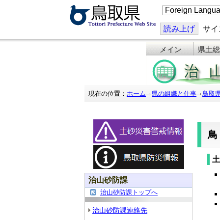
こ
の
ペ
ー
読み上げ
サイ
ジ
を
メイン
県土総
翻
訳
す
る
現在の位置：
ホーム
県の組織と仕事
鳥取
土
治山砂防課
治山砂防課トップへ
治山砂防課連絡先