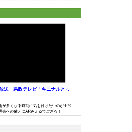
1日放送 県政テレビ「キニナルとっ
雨が多くなる時期に気を付けたいのが土砂
災害への備えにARみえるでござる！