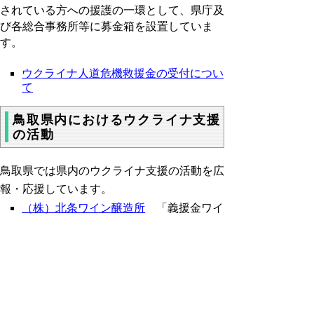
されている方への援護の一環として、県庁及
び各総合事務所等に募金箱を設置していま
す。
ウクライナ人道危機救援金の受付につい
て
鳥取県内におけるウクライナ支援
の活動
鳥取県では県内のウクライナ支援の活動を広
報・応援しています。
（株）北条ワイン醸造所
「義援金ワイ
ン」を販売し、収益の一部をウクライナ
大使館に寄付
米子コンベンションセンター
世界平和
を願い、特別ライトアップを実施(2022
年3月9～13日)
ウクライナからの避難民に対する