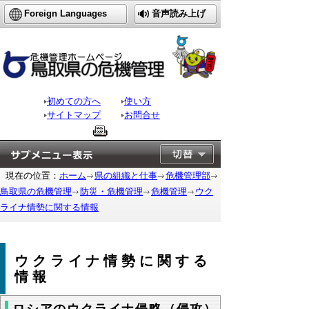
Foreign Languages
音声読み上げ
初めての方へ
使い方
サイトマップ
お問合せ
現在の位置：
ホーム
県の組織と仕事
危機管理部
鳥取県の危機管理
防災・危機管理
危機管理
ウク
ライナ情勢に関する情報
ウクライナ情勢に関する
情報