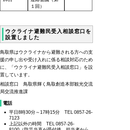
１回）
ウクライナ避難民受入相談窓口を
設置しました
鳥取県はウクライナから避難される方への支
援の申し出や受け入れに係る相談対応のため
に、「ウクライナ避難民受入相談窓口」を設
置しています。
相談窓口 鳥取県輝く鳥取創造本部観光交流
局交流推進課
電話
平日8時30分～17時15分 TEL 0857-26-
7123
上記以外の時間 TEL 0857-26-
8100（防災当直が受付後、担当者から