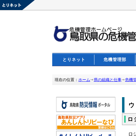
とりネット
危機管理部
現在の位置：
ホーム
県の組織と仕事
危機
ロ
ロ