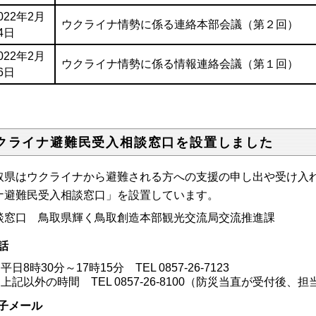
022年2月
ウクライナ情勢に係る連絡本部会議（第２回）
4日
022年2月
ウクライナ情勢に係る情報連絡会議（第１回）
6日
クライナ避難民受入相談窓口を設置しました
取県はウクライナから避難される方への支援の申し出や受け入
ナ避難民受入相談窓口」を設置しています。
談窓口 鳥取県輝く鳥取創造本部観光交流局交流推進課
話
平日8時30分～17時15分 TEL 0857-26-7123
上記以外の時間 TEL 0857-26-8100（防災当直が受付後
子メール