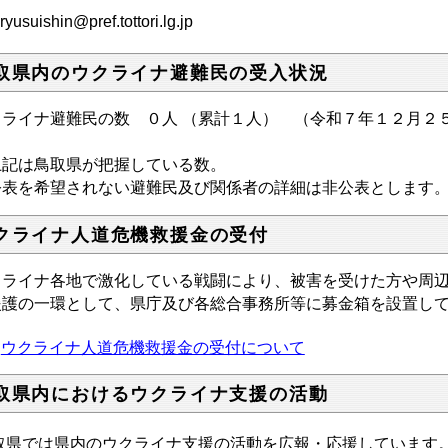
ryusuishin@pref.tottori.lg.jp
取県内のウクライナ避難民の受入状況
クライナ避難民の数 ０人 （累計１人） （令和７年１２月２
上記は鳥取県が把握している数。
公表を希望されない避難民及び関係者の詳細は非公表とします
クライナ人道危機救援金の受付
クライナ各地で激化している戦闘により、被害を受けた方や周
援護の一環として、県庁及び各総合事務所等に募金箱を設置し
ウクライナ人道危機救援金の受付について
取県内におけるウクライナ支援の活動
取県では県内のウクライナ支援の活動を広報・応援しています