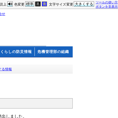
ツールの使い方
標準
黒
青
大きくする
読上
色変更
文字サイズ変更
ボタンを非表示
合せ
くらしの防災情報
危機管理部の組織
する情報
発出しました。