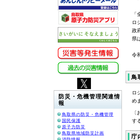
「
ロ
政
県
令
鳥
ロ
防災・危機管理関連情
め
報
〔
鳥取県の防災・危機管理
す
国民保護
原子力防災
鳥取県地域防災計画
庁
消防情報