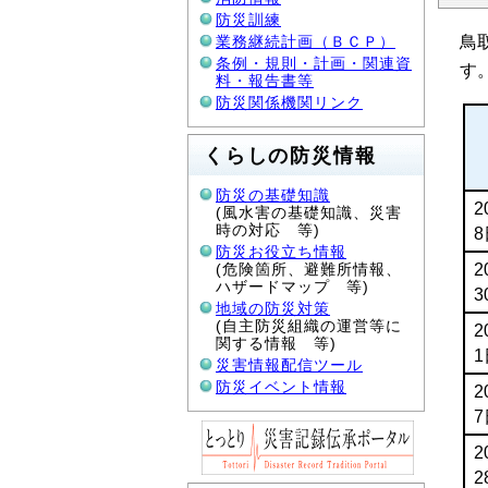
防災訓練
鳥
業務継続計画（ＢＣＰ）
条例・規則・計画・関連資
す
料・報告書等
防災関係機関リンク
くらしの防災情報
防災の基礎知識
2
(風水害の基礎知識、災害
時の対応 等)
8
防災お役立ち情報
(危険箇所、避難所情報、
2
ハザードマップ 等)
3
地域の防災対策
(自主防災組織の運営等に
2
関する情報 等)
1
災害情報配信ツール
防災イベント情報
2
7
2
2