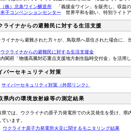
（株）北条ワイン醸造所
「義援金ワイン」を販売し、収益の
米子コンベンションセンター
世界平和を願い、特別ライトアップ
クライナからの避難民に対する生活支援
クライナから避難された方々が、鳥取県へ居住された場合に、
ウクライナからの避難民に対する生活支援金
※内閣府「
物価高騰対応重点支援地方創生臨時交付金」を活用
イバーセキュリティ対策
サイバーセキュリティ対策（外部リンク）
取県内の環境放射線等の測定結果
取県では、ウクライナの原子力発電所での火災発生を受け、県
しています。
ウクライナ原子力発電所火災に関するモニタリング結果