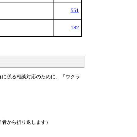
551
182
れに係る相談対応のために、「ウクラ
、担当者から折り返します）