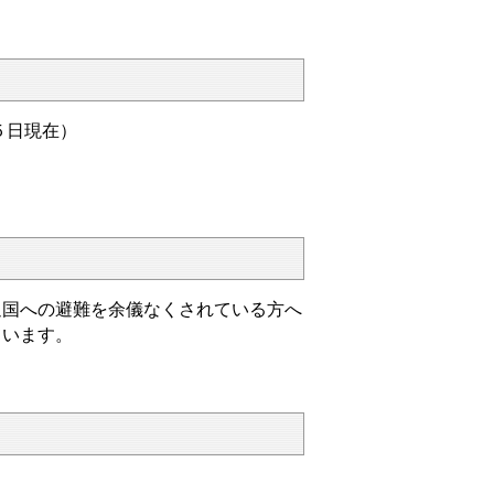
５日現在）
。
辺国への避難を余儀なくされている方へ
ています。
。