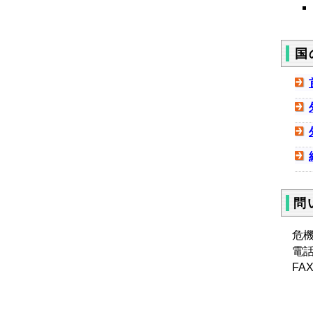
国
問
危
電話：
FAX