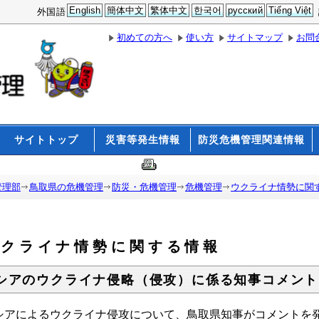
English
簡体中文
繁体中文
한국어
русский
Tiếng Việt
外国語
初めての方へ
使い方
サイトマップ
お問
サイトトップ
災害等発生情報
防災危機管理関連情報
管理部
鳥取県の危機管理
防災・危機管理
危機管理
ウクライナ情勢に関
ウクライナ情勢に関する情報
シアのウクライナ侵略（侵攻）に係る知事コメント
シアによるウクライナ侵攻について、鳥取県知事がコメントを