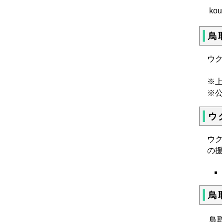
kou
鳥
ウ
※
※
ウ
ウ
の
鳥
鳥