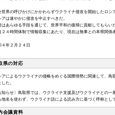
全世界の呼びかけにかかわらずウクライナ侵攻を開始したロシ
シアは速やかに侵攻を中止すべきだ。
府はあらゆる手段を通じて、世界平和の復帰に貢献してもらい
は２４時間体制で情報収集にあたり、現在は無事との本県関係
和４年２月２４日
取県の対応
シアによるウクライナの侵略をめぐる国際情勢に関連して、鳥
ました。
お知らせ〕鳥取県では、ウクライナ支援及びウクライナとの一
る地名を使わず、ウクライナ語による読み方に基づく呼称とし
内会議資料