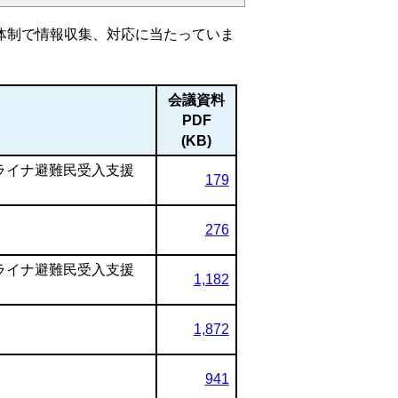
体制で情報収集、対応に当たっていま
会議資料
PDF
(KB)
ライナ避難民受入支援
179
276
ライナ避難民受入支援
1,182
1,872
941