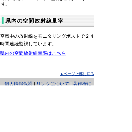
す。
県内の空間放射線量率
空気中の放射線をモニタリングポストで２４
時間連続監視しています。
県内の空間放射線量率はこちら
▲ページ上部に戻る
と
個人情報保護
|
リンクについて
|
著作権に
り
ついて
|
アクセシビリティ
ネ
ッ
鳥取県危機管理部・生活環境部 原子
力環境センター
ト
住所 〒682-0704
へ
鳥取県東伯郡湯梨浜町南谷526-1