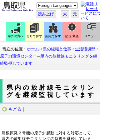
こ
の
ペ
読み上げ
大
元
ー
ジ
を
翻
訳
県外の方へ
分野で探す
組織で探す
防災 緊急
メニュー
す
る
現在の位置：
ホーム
県の組織と仕事
生活環境部
原子力環境センター
県内の放射線モニタリングを継
続監視しています
県内の放射線モニタリン
グを継続監視しています
もどる
｜
島根原発２号機の原子炉起動に対する対応として、
県内の放射線モニタリングの監視を継続していま