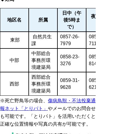
日中（
午
夜間・休
地区名
所属
後5時ま
で）
自然共生
0857-26-
0857-26-
東部
課
7979
7111
中部総合
0858-23-
0858-22-
中部
事務所環
3276
8141
境建築局
西部総合
0859-31-
0859-34-
西部
事務所環
9628
6211
境建築局
※死亡野鳥等の場合、
傷病鳥獣・不法投棄通
報ネット「とりパト」
やメールでのお問合せ
も可能です。「とりパト」を活用いただくと
正確な位置情報や写真の共有が可能です。