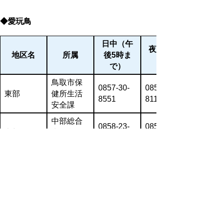
◆愛玩鳥
日中（
午
夜間・休
地区名
所属
後5時ま
で）
鳥取市保
0857-30-
0857-22-
東部
健所生活
8551
8111
安全課
中部総合
0858-23-
0858-22-
中部
事務所倉
3149
8141
吉保健所
西部総合
0859‐31‐
0859-34-
西部
事務所米
9320
6211
子保健所
◆食の安全
日中（
午