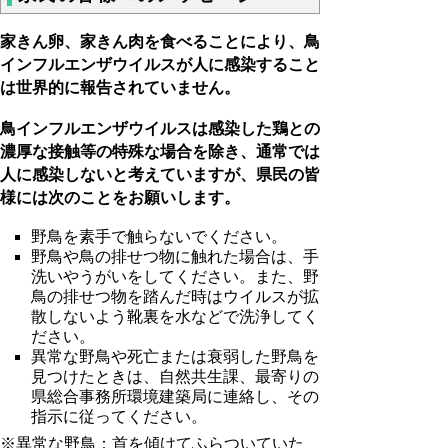
家きん卵、家きん肉を食べることにより、鳥
インフルエンザウイルスが人に感染すること
は世界的に報告されていません。
鳥インフルエンザウイルスは感染した鶏との
濃厚な接触等の特殊な場合を除き、通常では
人に感染しないと考えていますが、県民の皆
様には次のことをお願いします。
野鳥を素手で触らないでください。
野鳥や鳥の排せつ物に触れた場合は、手
洗いやうがいをしてください。また、野
鳥の排せつ物を踏んだ時はウイルスが拡
散しないよう靴裏を水などで洗浄してく
ださい。
異常な野鳥や死亡または衰弱した野鳥を
見つけたときは、自然共生課、最寄りの
県総合事務所環境建築局に連絡し、その
指示に従ってください。
※異常な野鳥：首を傾けてふらついていた