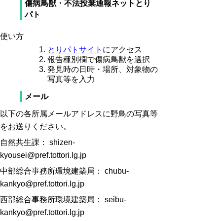
傷病鳥獣・不法投棄通報ネットとり
パト
使い方
とりパトサイト
にアクセス
報告種別欄で傷病鳥獣を選択
発見時の日時・場所、対象物の
写真等を入力
メール
以下の各所属メールアドレスに野鳥の写真等
をお送りください。
自然共生課： shizen-
kyousei@pref.tottori.lg.jp
中部総合事務所環境建築局： chubu-
kankyo@pref.tottori.lg.jp
西部総合事務所環境建築局： seibu-
kankyo@pref.tottori.lg.jp