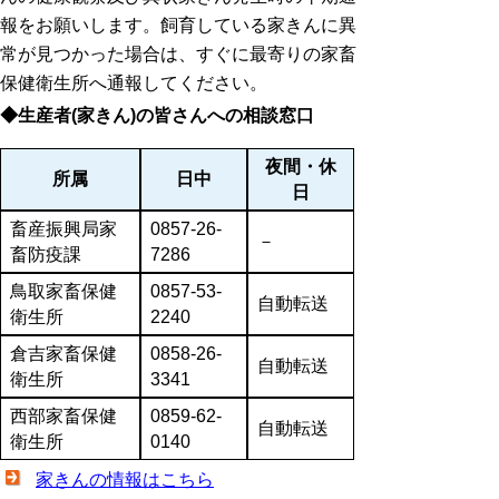
報をお願いします。飼育している家きんに異
常が見つかった場合は、すぐに最寄りの家畜
保健衛生所へ通報してください。
◆生産者(家きん)の皆さんへの相談窓口
夜間・休
所属
日中
日
畜産振興局家
0857-26-
－
畜防疫課
7286
鳥取家畜保健
0857-53-
自動転送
衛生所
2240
倉吉家畜保健
0858-26-
自動転送
衛生所
3341
西部家畜保健
0859-62-
自動転送
衛生所
0140
家きんの情報はこちら