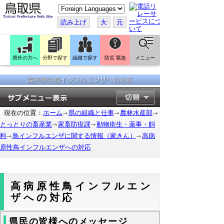
こ
の
ペ
読み上げ
大
元
ー
ジ
を
翻
訳
県外の方へ
分野で探す
組織で探す
防災 緊急
メニュー
す
る
現在の位置：
ホーム
県の組織と仕事
農林水産部
とっとりの畜産業
家畜防疫課
動物衛生・薬事・飼
料
鳥インフルエンザに関する情報（家きん）
高病
原性鳥インフルエンザへの対応
高病原性鳥インフルエン
ザへの対応
県民の皆様へのメッセージ