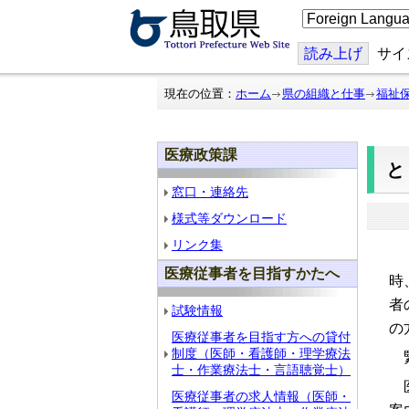
こ
の
ペ
ー
読み上げ
サイ
ジ
を
翻
現在の位置：
ホーム
県の組織と仕事
福祉
訳
す
る
医療政策課
窓口・連絡先
様式等ダウンロード
リンク集
「
医療従事者を目指すかたへ
時
者
試験情報
の
医療従事者を目指す方への貸付
制度（医師・看護師・理学療法
緊
士・作業療法士・言語聴覚士）
医
医療従事者の求人情報（医師・