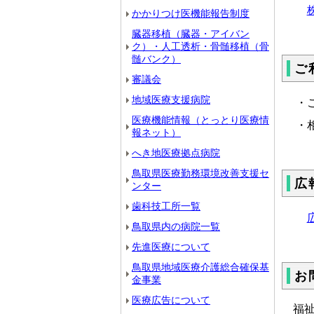
かかりつけ医機能報告制度
臓器移植（臓器・アイバン
ク）・人工透析・骨髄移植（骨
髄バンク）
ご
審議会
地域医療支援病院
・
医療機能情報（とっとり医療情
・
報ネット）
へき地医療拠点病院
鳥取県医療勤務環境改善支援セ
広
ンター
歯科技工所一覧
鳥取県内の病院一覧
先進医療について
鳥取県地域医療介護総合確保基
お
金事業
医療広告について
福