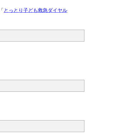
「
とっとり子ども救急ダイヤル