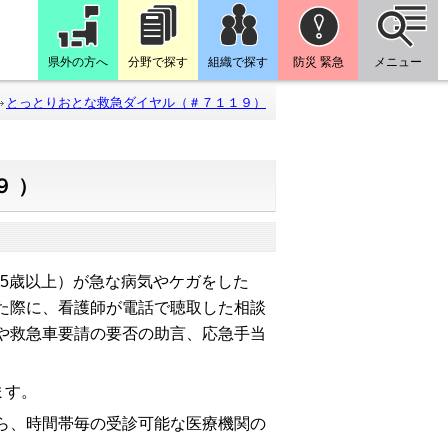
県外の方へ
分野で探す
組織で探す
防災 緊急
メニュー
とっとりおとな救急ダイヤル（＃７１１９）
９）
15歳以上）が急な病気やケガをした
た際に、看護師が電話で聴取した相談
や救急車要請の要否の助言、応急手当
ます。
ら、時間帯毎の受診可能な医療機関の