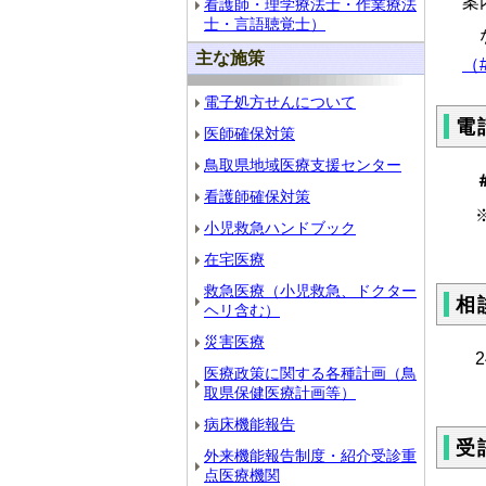
案
看護師・理学療法士・作業療法
士・言語聴覚士）
な
主な施策
（#
電子処方せんについて
電
医師確保対策
鳥取県地域医療支援センター
看護師確保対策
※ダ
小児救急ハンドブック
在宅医療
救急医療（小児救急、ドクター
相
ヘリ含む）
災害医療
2
医療政策に関する各種計画（鳥
取県保健医療計画等）
病床機能報告
受
外来機能報告制度・紹介受診重
点医療機関