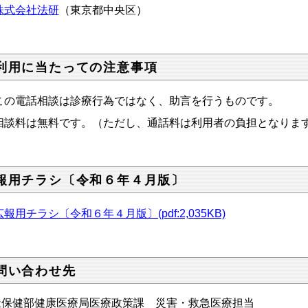
株式会社法研
（東京都中央区）
利用に当たっての注意事項
この電話相談は診療行為ではなく、助言を行うものです。
相談料は無料です。（ただし、通話料は利用者の負担となりま
報用チラシ〔令和６年４月版〕
広報用チラシ〔令和６年４月版〕(pdf:2,035KB)
問い合わせ先
祉保健部健康医療局医療政策課 災害・救急医療担当