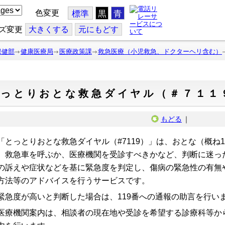
色変更
標準
黒
青
ズ変更
大
きくする
元
にもどす
保健部
健康医療局
医療政策課
救急医療（小児救急、ドクターヘリ含む）
とっとりおとな救急ダイヤル（＃７１１
もどる
｜
とっとりおとな救急ダイヤル（#7119）」は、おとな（概ね
、救急車を呼ぶか、医療機関を受診すべきかなど、判断に迷っ
の訴えや症状などを基に緊急度を判定し、傷病の緊急性の有無
方法等のアドバイスを行うサービスです。
急度が高いと判断した場合は、119番への通報の助言を行い
療機関案内は、相談者の現在地や受診を希望する診療科等か