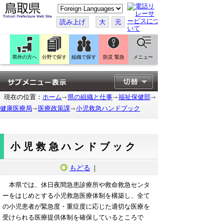
こ
の
ペ
読み上げ
大
元
ー
ジ
を
翻
訳
県外の方へ
分野で探す
組織で探す
防災 緊急
メニュー
す
る
現在の位置：
ホーム
県の組織と仕事
福祉保健部
健康医療局
医療政策課
小児救急ハンドブック
小児救急ハンドブック
もどる
｜
本県では、休日夜間急患診療所や救命救急センタ
ーをはじめとする小児救急医療体制を構築し、全て
の小児患者が緊急度・重症度に応じた適切な医療を
受けられる医療提供体制を確保しているところで