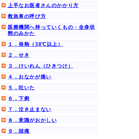
上手なお医者さんのかかり方
救急車の呼び方
医療機関へ持っていくもの・全身状
態のみかた
１．発熱（38℃以上）
２．せき
３．けいれん（ひきつけ）
４．おなかが痛い
５．吐いた
６．下痢
７．泣き止まない
８．意識がおかしい
９．頭痛