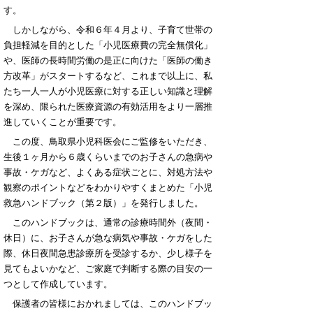
す。
しかしながら、令和６年４月より、子育て世帯の
負担軽減を目的とした「小児医療費の完全無償化」
や、医師の長時間労働の是正に向けた「医師の働き
方改革」がスタートするなど、これまで以上に、私
たち一人一人が小児医療に対する正しい知識と理解
を深め、限られた医療資源の有効活用をより一層推
進していくことが重要です。
この度、鳥取県小児科医会にご監修をいただき、
生後１ヶ月から６歳くらいまでのお子さんの急病や
事故・ケガなど、よくある症状ごとに、対処方法や
観察のポイントなどをわかりやすくまとめた「小児
救急ハンドブック（第２版）」を発行しました。
このハンドブックは、通常の診療時間外（夜間・
休日）に、お子さんが急な病気や事故・ケガをした
際、休日夜間急患診療所を受診するか、少し様子を
見てもよいかなど、ご家庭で判断する際の目安の一
つとして作成しています。
保護者の皆様におかれましては、このハンドブッ