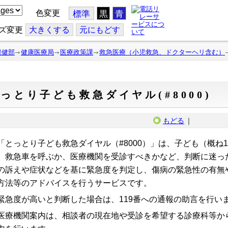
色変更
標準
黒
青
ズ変更
大
きくする
元
にもどす
保健部
健康医療局
医療政策課
救急医療（小児救急、ドクターヘリ含む）
っとり子ども救急ダイヤル(#8000)
もどる
｜
とっとり子ども救急ダイヤル（#8000）」は、子ども（概ね
、救急車を呼ぶか、医療機関を受診すべきかなど、判断に迷っ
の訴えや症状などを基に緊急度を判定し、傷病の緊急性の有無
方法等のアドバイスを行うサービスです。
急度が高いと判断した場合は、119番への通報の助言を行い
療機関案内は、相談者の現在地や受診を希望する診療科等か