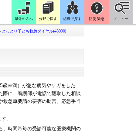
県外の方へ
分野で探す
組織で探す
防災 緊急
メニュー
とっとり子ども救急ダイヤル(#8000)
15歳未満）が急な病気やケガをした
た際に、看護師が電話で聴取した相談
や救急車要請の要否の助言、応急手当
ます。
ら、時間帯毎の受診可能な医療機関の