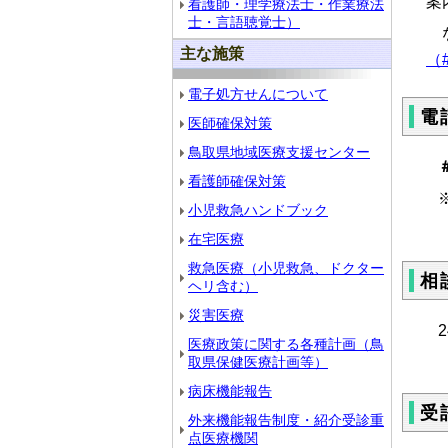
案
看護師・理学療法士・作業療法
士・言語聴覚士）
な
主な施策
（#
電子処方せんについて
電
医師確保対策
鳥取県地域医療支援センター
看護師確保対策
※ダ
小児救急ハンドブック
在宅医療
救急医療（小児救急、ドクター
相
ヘリ含む）
災害医療
2
医療政策に関する各種計画（鳥
取県保健医療計画等）
病床機能報告
受
外来機能報告制度・紹介受診重
点医療機関