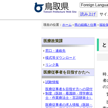
こ
の
ペ
ー
読み上げ
サイ
ジ
を
翻
現在の位置：
ホーム
県の組織と仕事
福祉
訳
す
る
医療政策課
と
窓口・連絡先
様式等ダウンロード
リンク集
「
医療従事者を目指すかたへ
時
者
試験情報
の
医療従事者を目指す方への貸付
制度（医師・看護師・理学療法
緊
士・作業療法士・言語聴覚士）
医
医療従事者の求人情報（医師・