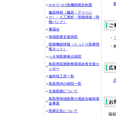
かかりつけ医機能報告制度
臓器移植（臓器・アイバン
ク）・人工透析・骨髄移植（骨
髄バンク）
ご
審議会
地域医療支援病院
・
医療機能情報（とっとり医療情
・
報ネット）
へき地医療拠点病院
鳥取県医療勤務環境改善支援セ
広
ンター
歯科技工所一覧
鳥取県内の病院一覧
先進医療について
鳥取県地域医療介護総合確保基
お
金事業
医療広告について
福