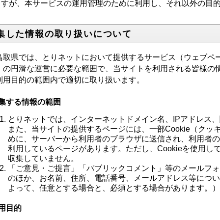
ますが、本サービスの運用管理のために利用し、それ以外の目
集した情報の取り扱いについて
取県では、とりネットにおいて提供するサービス（ウェブペ
）の円滑な運営に必要な範囲で、当サイトを利用される皆様の
利用目的の範囲内で適切に取り扱います。
集する情報の範囲
とりネットでは、インターネットドメイン名、IPアドレス
また、当サイトの提供するページには、一部Cookie（ク
めに、サーバーから利用者のブラウザに送信され、利用者
利用しているページがあります。ただし、Cookieを使用
収集していません。
「ご意見・ご提言」「パブリックコメント」等のメールフ
のほか、お名前、住所、電話番号、メールアドレス等につ
よって、任意とする場合と、必須とする場合があります。
用目的