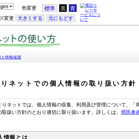
色変更
標準
黒
青
ズ変更
大
きくする
元
にもどす
個人情報保護
とりネットでの個人情報の取り扱い方針
ー
りネットでは、個人情報の収集、利用及び管理について、「
の取扱い方針のとおり適切に取り扱います。詳しくは、
県民参
。
人情報とは