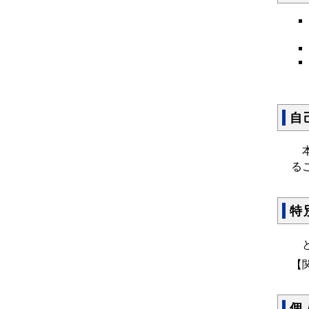
自
本
る
特
と
【
個