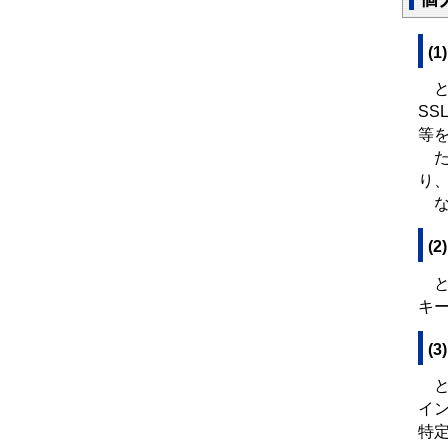
(
と
SS
等
た
り
なお
(
と
キー
(
と
イ
特