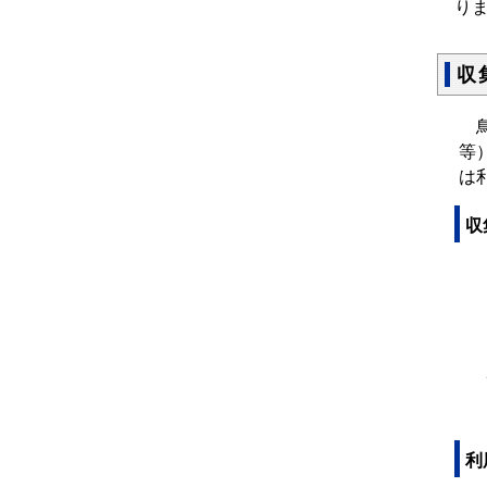
り
収
鳥
等
は
収
利