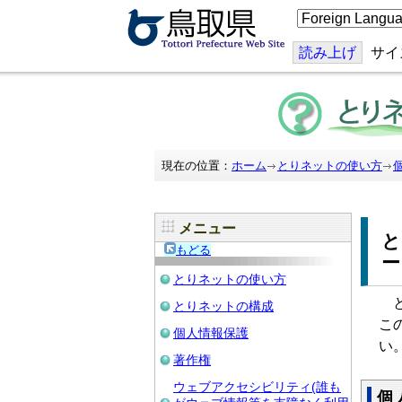
こ
の
ペ
ー
読み上げ
サイ
ジ
を
翻
訳
す
る
現在の位置：
ホーム
とりネットの使い方
メニュー
もどる
とりネットの使い方
と
とりネットの構成
こ
個人情報保護
い
著作権
ウェブアクセシビリティ(誰も
個