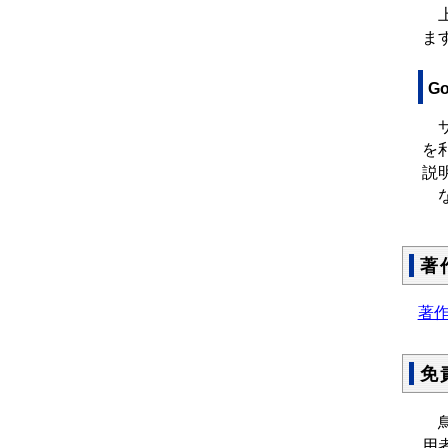
上
ま
G
サイ
を
説明
な
著
著
免
鳥
用