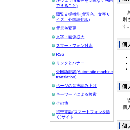
がウェブ情報等を支障なく利用
できること)
鳥
閲覧支援機能(背景色、文字サ
別
イズ、外国語翻訳)
す
背景色変更
文字・画像拡大
個
スマートフォン対応
RSS
リンクとバナー
外国語翻訳(Automatic machine
translation)
ページの音声読み上げ
個
キーワードによる検索
皆
その他
個
携帯電話(スマートフォンを除
く)サイト
個