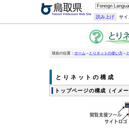
こ
の
ペ
ー
読み上げ
サイ
ジ
を
翻
訳
す
る
現在の位置：
ホーム
とりネットの使い方
とりネットの構成
トップページの構成（イメー