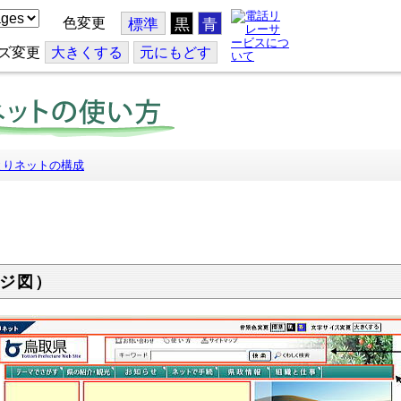
色変更
標準
黒
青
ズ変更
大
きくする
元
にもどす
とりネットの構成
ジ図）