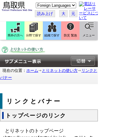
こ
の
ペ
読み上げ
大
元
ー
ジ
を
翻
訳
県外の方へ
分野で探す
組織で探す
防災 緊急
メニュー
す
る
現在の位置：
ホーム
とりネットの使い方
リンクと
バナー
リンクとバナー
トップページのリンク
とりネットのトップページ