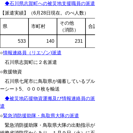
◆石川県志賀町への被災地支援職員の派遣
【派遣実績】（6月28
日現在。のべ人数）
その他
県
市町村
合計
（消防）
533
140
231
○
情報連絡員（リエゾン)派遣
石川県志賀町に２名派遣
○救援物資
石川県七尾市に鳥取県が備蓄しているブル
ーシート5、０００枚を輸送
◆被災地応援物資運搬及び情報連絡員の派
遣
○
緊急消防援助隊・鳥取県大隊の派遣
緊急消防援助隊・鳥取県大隊の出動指示が
総務省消防庁からあり、１月９日（火）に石