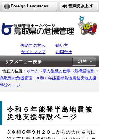
Foreign Languages
音声読み上げ
初めての方へ
使い方
サイトマップ
お問合せ
現在の位置：
ホーム
県の組織と仕事
危機管理部
鳥取県の危機管理
令和６年能登半島地震被災地支援
特設ページ
令和６年能登半島地震被
災地支援特設ページ
※令和６年９月２０日からの大雨被害に