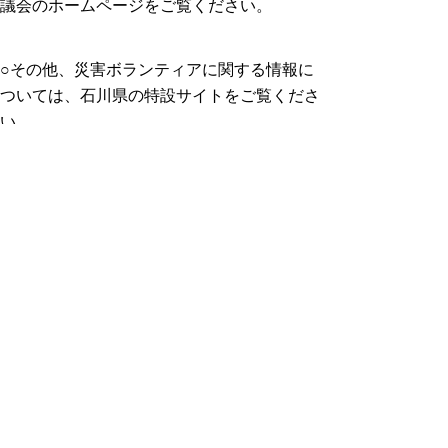
議会のホームページをご覧ください。
○その他、災害ボランティアに関する情報に
ついては、石川県の特設サイトをご覧くださ
い。
鳥取県社会福祉協議会
令和6年(2024年)能登半島地震・石川県
災害ボランティア情報特設サイト（石川
県災害対策ボランティア本部）
災害ボランティア情報（石川県ホームペ
ージ）
令和６年能登半島地震ボランティア・被
災地への支援をお考えの方へ（内閣府ホ
ームページ）
災害に便乗した義援金詐欺に注意
過去の震災時には、福祉団体や公的機関な
どを名乗り、義援金をだまし取ろうとする義
援金詐欺と疑われる事例の情報が寄せられて