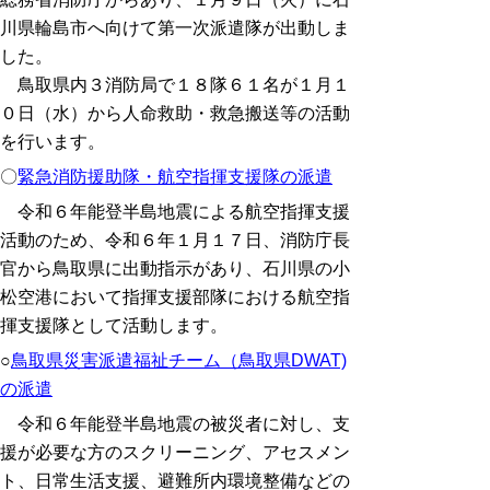
川県輪島市へ向けて第一次派遣隊が出動しま
した。
鳥取県内３消防局で１８隊６１名が１月１
０日（水）から人命救助・救急搬送等の活動
を行います。
〇
緊急消防援助隊・航空指揮支援隊の派遣
令和６年能登半島地震による航空指揮支援
活動のため、令和６年１月１７日、消防庁長
官から鳥取県に出動指示があり、石川県の小
松空港において指揮支援部隊における航空指
揮支援隊として活動します。
○
鳥取県災害派遣福祉チーム（鳥取県DWAT)
の派遣
令和６年能登半島地震の被災者に対し、支
援が必要な方のスクリーニング、アセスメン
ト、日常生活支援、避難所内環境整備などの