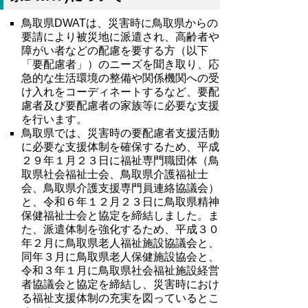
鳥取県DWATは、災害時に鳥取県からの
要請により被災地に派遣され、高齢者や
障がい者などの配慮を要する方（以下
「要配慮者」）のニーズを聞き取り、応
急的な生活環境の整備や関係機関への受
け入れをコーディネートするなど、要配
慮者及び要配慮者の家族等に必要な支援
を行います。
鳥取県では、災害時の要配慮者支援活動
に必要な支援体制を確保するため、平成
２９年１月２３日に福祉専門職団体（鳥
取県社会福祉士会、鳥取県介護福祉士
会、鳥取県介護支援専門員連絡協議会）
と、令和６年１２月２３日に
鳥取県精神
保健福祉士会と協定を締結しました。
ま
た、
派遣体制を強化するため、平成３０
年２月に鳥取県老人福祉施設協議会と、
同年３月に鳥取県老人保健施設協会と、
令和３年１月に鳥取県社会福祉施設経営
者協議会と協定を締結し、災害時におけ
る福祉支援体制の充実を図っているとこ