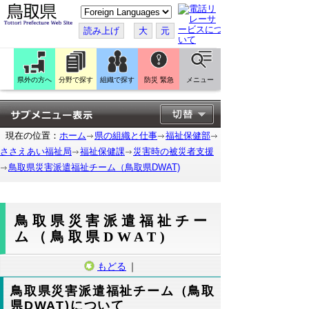
こ
の
ペ
読み上げ
大
元
ー
ジ
を
翻
訳
県外の方へ
分野で探す
組織で探す
防災 緊急
メニュー
す
る
現在の位置：
ホーム
県の組織と仕事
福祉保健部
ささえあい福祉局
福祉保健課
災害時の被災者支援
鳥取県災害派遣福祉チーム（鳥取県DWAT)
鳥取県災害派遣福祉チー
ム（鳥取県DWAT)
もどる
｜
鳥取県災害派遣福祉チーム（鳥取
県DWAT)について