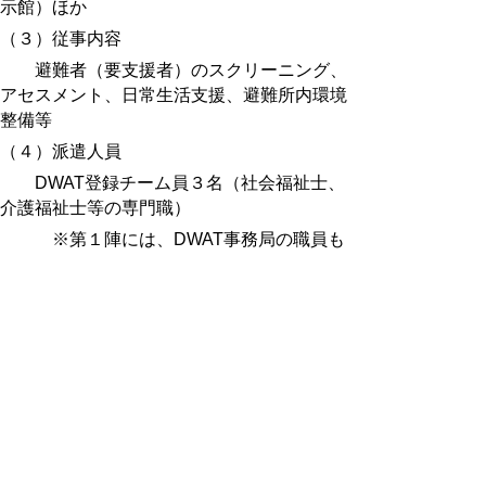
示館）ほか
（３）従事内容
避難者（要支援者）のスクリーニング、
アセスメント、日常生活支援、避難所内環境
整備等
（４）派遣人員
DWAT登録チーム員３名（社会福祉士、
介護福祉士等の専門職）
※第１陣には、DWAT事務局の職員も
随行
（DWAT事務局：鳥取県社会福祉協議
会内の鳥取県災害福祉支援センターに設置）
出発式の概要
（１）日時 １月２１日（日）午前９時３
０分から
（２）場所 鳥取県庁第２庁舎ロビー