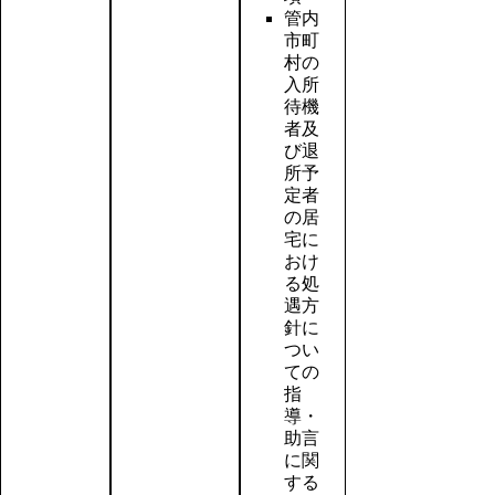
管内
市町
村の
入所
待機
者及
び退
所予
定者
の居
宅に
おけ
る処
遇方
針に
つい
ての
指
導・
助言
に関
する