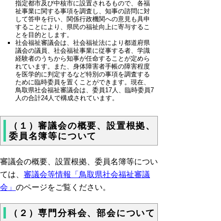
指定都市及び中核市に設置されるもので、各福
祉事業に関する事項を調査し、知事の諮問に対
して答申を行い、関係行政機関への意見も具申
することにより、県民の福祉向上に寄与するこ
とを目的とします。
社会福祉審議会は、社会福祉法により都道府県
議会の議員、社会福祉事業に従事する者、学識
経験者のうちから知事が任命することが定めら
れています。また、身体障害者手帳の障害程度
を医学的に判定するなど特別の事項を調査する
ために臨時委員を置くことができます。現在、
鳥取県社会福祉審議会は、委員17人、臨時委員7
人の合計24人で構成されています。
（１）審議会の概要、設置根拠、
委員名簿等について
審議会の概要、設置根拠、委員名簿等につい
ては、
審議会等情報「鳥取県社会福祉審議
会」
のページをご覧ください。
（２）専門分科会、部会について