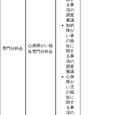
る事
項の
調査
審議
知的
障が
い者
の福
心身障がい福
祉に
専門分科会
関す
祉専門分科会
る事
項の
調査
審議
心身
障が
い児
の福
祉に
関す
る事
項の