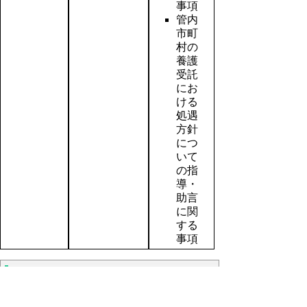
事項
管内
市町
村の
養護
受託
にお
ける
処遇
方針
につ
いて
の指
導・
助言
に関
する
事項
（３）過去の開催状況（会議資料
及び議事録）について