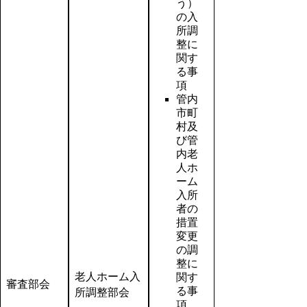
う）
の入
所調
整に
関す
る事
項
管内
市町
村及
び管
内老
人ホ
ーム
入所
者の
措置
変更
の調
整に
老人ホーム入
関す
審査部会
る事
所調整部会
項