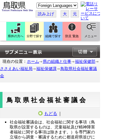
こ
の
ペ
読み上げ
大
元
ー
ジ
を
翻
訳
県外の方へ
分野で探す
組織で探す
防災 緊急
メニュー
す
る
現在の位置：
ホーム
県の組織と仕事
福祉保健部
ささえあい福祉局
福祉保健課
鳥取県社会福祉審議
会
鳥取県社会福祉審議会
もどる
｜
社会福祉審議会は、社会福祉に関する事項（鳥
取県が設置するものは、児童福祉及び精神障害
者福祉に関する事項は除きます。）を専門家の
立場から調査・審議するために都道府県並びに