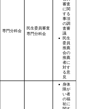
審査
に関
する
事項
の調
民生委員審査
査審
専門分科会
議
専門分科会
民生
委員
推薦
会の
推薦
者に
対す
る意
見
身体
障が
い者
の福
祉に
関す