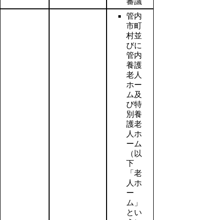
審議
管内
市町
村並
びに
管内
養護
老人
ホー
ム及
び特
別養
護老
人ホ
ーム
（以
下
「老
人ホ
ー
ム」
とい