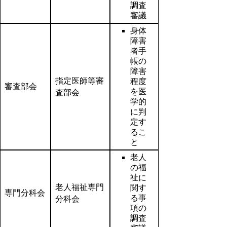
調査
審議
身体
障害
者手
帳の
障害
指定医師等審
程度
審査部会
を医
査部会
学的
に判
定す
るこ
と
老人
の福
祉に
老人福祉専門
関す
専門分科会
る事
分科会
項の
調査