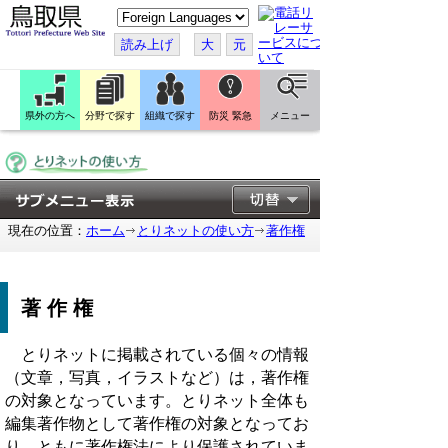
こ
の
ペ
読み上げ
大
元
ー
ジ
を
翻
訳
県外の方へ
分野で探す
組織で探す
防災 緊急
メニュー
す
る
現在の位置：
ホーム
とりネットの使い方
著作権
著作権
とりネットに掲載されている個々の情報
（文章，写真，イラストなど）は，著作権
の対象となっています。とりネット全体も
編集著作物として著作権の対象となってお
り、ともに著作権法により保護されていま