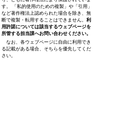
す。 「私的使用のための複製」や「引用」
など著作権法上認められた場合を除き、無
断で複製・転用することはできません。
利
用許諾については該当するウェブページを
所管する担当課へお問い合わせください。
なお、
各ウェブページに自由に利用でき
る記載がある場合、そちらを優先してくだ
さい。
▲ページ上部に戻る
と
個人情報保護
|
リンクについて
|
著作権に
り
ついて
|
アクセシビリティ
ネ
鳥取県庁
ッ
〒680-8570 鳥取県鳥取市東町1丁目 220
電話
0857-26-7111
ト
ファクシミリ 0857-26-8111