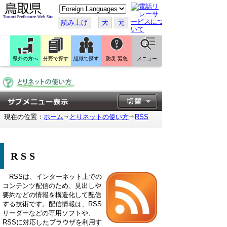
こ
の
ペ
読み上げ
大
元
ー
ジ
を
翻
訳
県外の方へ
分野で探す
組織で探す
防災 緊急
メニュー
す
る
現在の位置：
ホーム
とりネットの使い方
RSS
RSS
RSSは、インターネット上での
コンテンツ配信のため、見出しや
要約などの情報を構造化して配信
する技術です。配信情報は、RSS
リーダーなどの専用ソフトや、
RSSに対応したブラウザを利用す