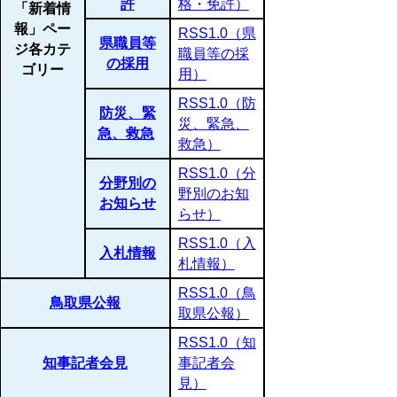
許
格・免許）
「新着情
報」ペー
RSS1.0（県
県職員等
ジ各カテ
職員等の採
の採用
ゴリー
用）
RSS1.0（防
防災、緊
災、緊急、
急、救急
救急）
RSS1.0（分
分野別の
野別のお知
お知らせ
らせ）
RSS1.0（入
入札情報
札情報）
RSS1.0（鳥
鳥取県公報
取県公報）
RSS1.0（知
知事記者会見
事記者会
見）