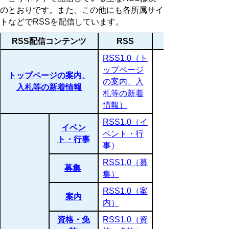
のとおりです。また、この他にも各所属サイ
トなどでRSSを配信しています。
RSS配信コンテンツ
RSS
RSS1.0（ト
ップページ
トップページの案内、
の案内、入
入札等の新着情報
札等の新着
情報）
RSS1.0（イ
イベン
ベント・行
ト・行事
事）
RSS1.0（募
募集
集）
RSS1.0（案
案内
内）
資格・免
RSS1.0（資