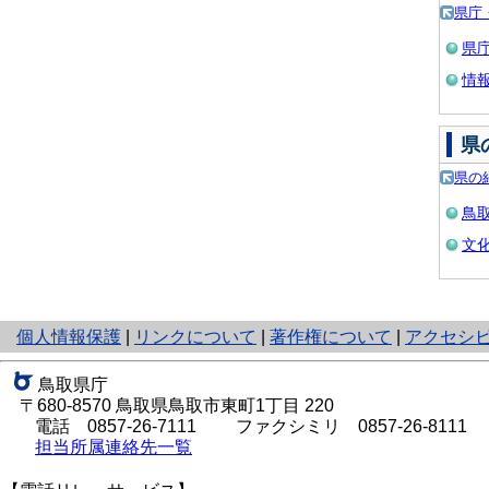
県庁
県
情
県
県の
鳥
文
と
個人情報保護
|
リンクについて
|
著作権について
|
アクセシ
り
ネ
鳥取県庁
ッ
〒680-8570 鳥取県鳥取市東町1丁目 220
ト
電話
0857-26-7111
ファクシミリ 0857-26-8111
へ
担当所属連絡先一覧
の