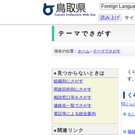
こ
の
ペ
ー
読み上げ
サイ
ジ
を
翻
テーマでさがす
訳
す
る
現在の位置：
ホーム
テーマでさがす
く
●見つからないときは
す
組織別にさがす
県政目的別にさがす
く
相談窓口等をさがす
くら
連絡先一覧でさがす
電話等による総合案内
も
●関連リンク
福