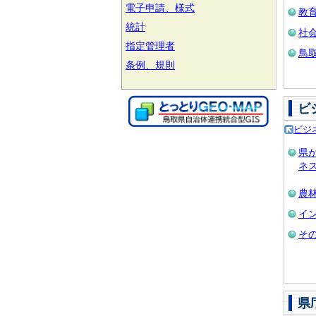
電子申請、様式
教
統計
社会
指定管理者
鳥取
条例、規則
ビ
ビジ
県
ネ
農
イ
そ
県