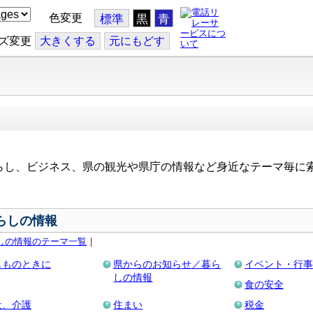
色変更
標準
黒
青
ズ変更
大
きくする
元
にもどす
らし、ビジネス、県の観光や県庁の情報など身近なテーマ毎に
。
らしの情報
しの情報のテーマ一覧
｜
しものときに
県からのお知らせ／暮ら
イベント・行事
しの情報
食の安全
祉、介護
住まい
税金