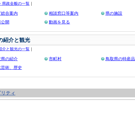
・県政全般の一覧
｜
庁総合案内
相談窓口等案内
県の施設
報公開
動画を見る
の紹介と観光
紹介と観光の一覧
｜
取県の紹介
市町村
鳥取県の特産品
化芸術、歴史
ビリティ