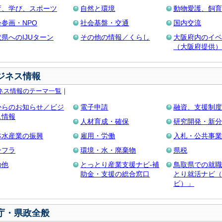
育、学び、スポーツ
自然と環境
動物愛護、飼育
参画・NPO
社会基盤・交通
国内交流
県へのIJUターン
その他の情報／くらし
大阪府内のイベ
（大阪府提供）
ジネス情報
ネス情報のテーマ一覧
｜
からのお知らせ／ビジ
電子申請
融資、支援制度
ス情報
人材育成・確保
研究開発・新分
林水産業の振興
雇用・労働
入札・公共事業
ンフラ
環境・水・廃棄物
県税
の他
とっとり産業支援ナビ-補
鳥取県での就職
助金・支援の総合窓口
とり就活ナビ（
ビ）」
庁・県政全般