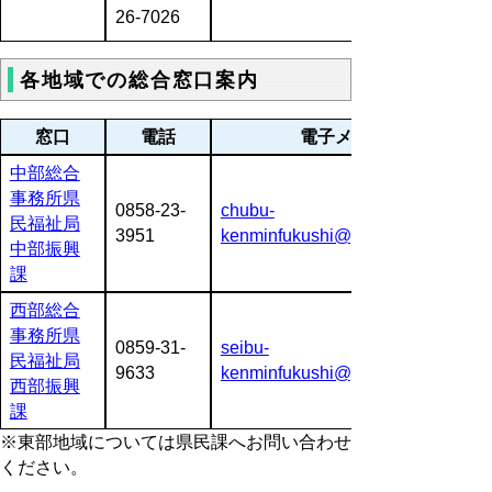
26-7026
各地域での総合窓口案内
窓口
電話
電子メール
中部総合
事務所県
0858-23-
chubu-
民福祉局
3951
kenminfukushi@pref.tottori.lg.jp
中部振興
課
西部総合
事務所県
0859-31-
seibu-
民福祉局
9633
kenminfukushi@pref.tottori.lg.jp
西部振興
課
※東部地域については県民課へお問い合わせ
ください。