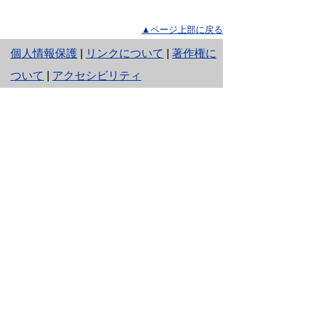
▲ページ上部に戻る
と
個人情報保護
|
リンクについて
|
著作権に
り
ついて
|
アクセシビリティ
ネ
※問合せ窓口や県民生活に役立つ情報を下
記ボタンのチャットボットからご案内しま
ッ
す。
ト
へ
の
鳥取県庁
〒680-8570 鳥取県鳥取市東町1丁目 220
電話
0857-26-7111
ファクシミリ 0857-26-8111
担当所属連絡先一覧
【電話リレーサービス】
下のボタンを押すと、通訳オペレータを通じ