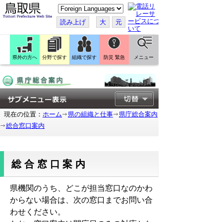
こ
の
ペ
読み上げ
大
元
ー
ジ
を
翻
訳
県外の方へ
分野で探す
組織で探す
防災 緊急
メニュー
す
る
現在の位置：
ホーム
県の組織と仕事
県庁総合案内
総合窓口案内
総合窓口案内
県機関のうち、どこが担当窓口なのかわ
からない場合は、次の窓口までお問い合
わせください。