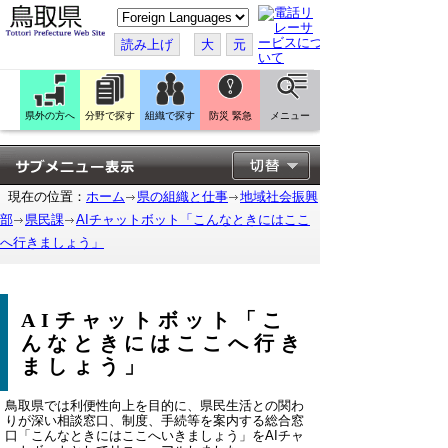
こ
の
ペ
読み上げ
大
元
ー
ジ
を
翻
訳
県外の方へ
分野で探す
組織で探す
防災 緊急
メニュー
す
る
現在の位置：
ホーム
県の組織と仕事
地域社会振興
部
県民課
AIチャットボット「こんなときにはここ
へ行きましょう」
AIチャットボット「こ
んなときにはここへ行き
ましょう」
鳥取県では利便性向上を目的に、県民生活との関わ
りが深い相談窓口、制度、手続等を案内する総合窓
口「こんなときにはここへいきましょう」をAIチャ