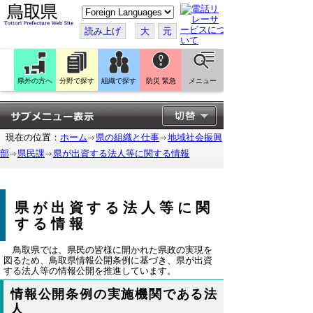
こ
の
ペ
読み上げ
大
元
ー
ジ
を
翻
訳
県外の方へ
分野で探す
組織で探す
防災 緊急
メニュー
す
る
現在の位置：
ホーム
県の組織と仕事
地域社会振興
部
県民課
県が出資する法人等に関する情報
県が出資する法人等に関
する情報
鳥取県では、県民の皆様に開かれた県政の実現を
図るため、鳥取県情報公開条例に基づき、県が出資
する法人等の情報公開を推進しています。
情報公開条例の実施機関である法
人