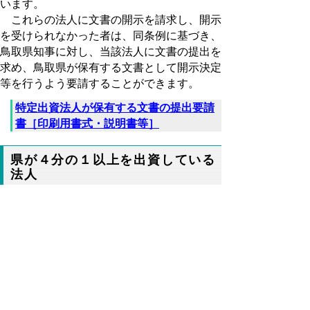
います。
これらの法人に文書の開示を請求し、開示
を受けられなかった者は、同条例に基づき、
鳥取県知事に対し、当該法人に文書の提出を
求め、鳥取県が保有する文書として開示決定
等を行うよう要請することができます。
特定出資法人が保有する文書の提出要請
書［印刷用書式・説明書等］
県が４分の１以上を出資している
法人
鳥取県が資本金等の4分の1以上を出資し
ている法人の一覧とその経営状況等に係る情
報を公表しています。
鳥取県が資本金等の4分の1以上を出資す
る法人の経営状況と給与等状況
（総務
部）