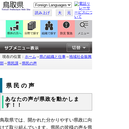
こ
の
ペ
読み上げ
大
元
ー
ジ
を
翻
訳
県外の方へ
分野で探す
組織で探す
防災 緊急
メニュー
す
る
現在の位置：
ホーム
県の組織と仕事
地域社会振興
部
県民課
県民の声
県民の声
あなたの声が県政を動かしま
す！！
鳥取県では、開かれた分かりやすい県政に向
けて取り組んでいます。県民の皆様の声を県