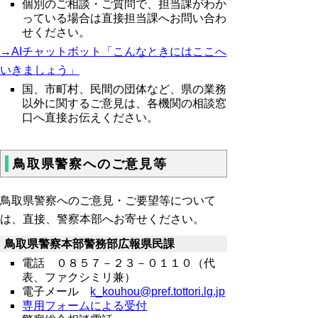
個別のご相談・ご質問で、担当課がわか
っている場合は直接担当課へお問い合わ
せください。
→AIチャットボット「こんなときにはここへ
いきましょう」
国、市町村、民間の団体など、県の業務
以外に関するご意見は、各機関の相談窓
口へ直接お伝えください。
鳥取県警察へのご意見等
鳥取県警察へのご意見・ご要望等について
は、直接、警察本部へお寄せください。
鳥取県警察本部警務部広報県民課
電話 ０８５７－２３－０１１０（代
表、ファクシミリ兼）
電子メール
k_kouhou@pref.tottori.lg.jp
専用フォームによる受付