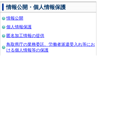
情報公開・個人情報保護
情報公開
個人情報保護
匿名加工情報の提供
鳥取県庁の業務委託、労働者派遣受入れ等にお
ける個人情報等の保護
その他
外部公益通報
行政手続
AIチャットボット「こんなときにはここへ行き
ましょう」
▲ページ上部に戻る
と
個人情報保護
|
リンクについて
|
著作権に
り
ついて
|
アクセシビリティ