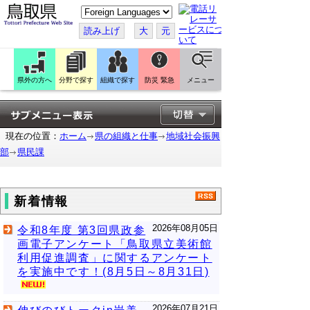
こ
の
ペ
読み上げ
大
元
ー
ジ
を
翻
訳
県外の方へ
分野で探す
組織で探す
防災 緊急
メニュー
す
る
現在の位置：
ホーム
県の組織と仕事
地域社会振興
部
県民課
新着情報
2026年08月05日
令和8年度 第3回県政参
画電子アンケート「鳥取県立美術館
利用促進調査」に関するアンケート
を実施中です！(8月5日～8月31日)
2026年07月21日