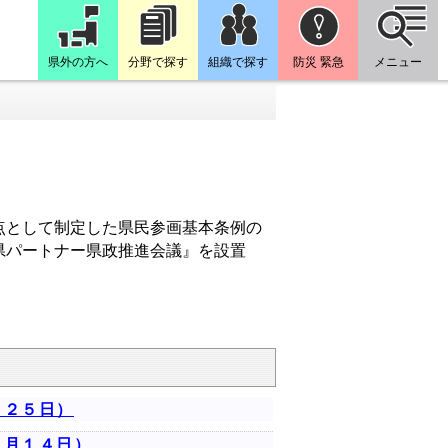
県外の方へ
分野で探す
組織で探す
防災 緊急
メニュー
点として制定した県民参画基本条例の
県パートナー県政推進会議』を設置
月２５日）
２月１４日）