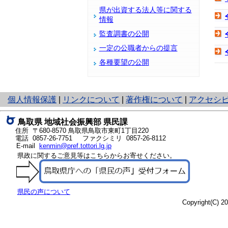
県が出資する法人等に関する
情報
監査調書の公開
一定の公職者からの提言
各種要望の公開
と
個人情報保護
|
リンクについて
|
著作権について
|
アクセシ
り
ネ
鳥取県 地域社会振興部 県民課
ッ
住所 〒680-8570
鳥取県鳥取市東町1丁目220
ト
電話
0857-26-7751
ファクシミリ 0857-26-8112
E-mail
kenmin@pref.tottori.lg.jp
へ
県政に関するご意見等はこちらからお寄せください。
の
県民の声について
Copyright(C) 