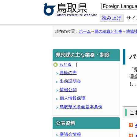
こ
の
ペ
ー
読み上げ
サイ
ジ
を
翻
現在の位置：
ホーム
県の組織と仕事
地域
訳
す
る
県民課の主な業務・制度
もどる
｜
「
県民の声
理
出前説明会
し
情報公開
個人情報保護
鳥取県民参画基本条例
こ
公表資料
審議会情報