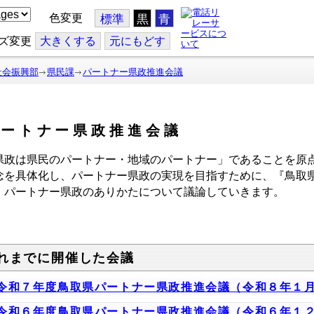
色変更
標準
黒
青
ズ変更
大
きくする
元
にもどす
社会振興部
県民課
パートナー県政推進会議
パートナー県政推進会議
県政は県民のパートナー・地域のパートナー」であることを原
念を具体化し、パートナー県政の実現を目指すために、『鳥取
、パートナー県政のありかたについて議論していきます。
れまでに開催した会議
令和７年度鳥取県パートナー県政推進会議（令和８年１
令和６年度鳥取県パートナー県政推進会議（令和６年１