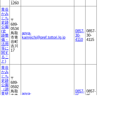
1260
青谷
かみ
じち
〒
史跡
689-
公園
0534
(史
0857-
0857-
鳥取
aoya-
跡整
30-
30-
市青
kamijichi@pref.tottori.lg.jp
備・
4110
4115
谷町
活用
吉川
等に
17
関す
るこ
と)
青谷
かみ
じち
〒
史跡
689-
公園
0592
（調
鳥取
0857-
0857-
査研
aoya-
市青
85-
85-
究・
kamijichi@pref.tottori.lg.jp
谷町
5011
1711
資料
青谷
調査
667
等に
番地
関す
るこ
と）