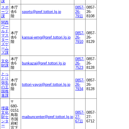
課
スポ
本庁
0857-
0857-
ーツ
舎6
sports@pref.tottori.lg.jp
26-
26-
課
階
7911
8108
関西
ワー
ルド
本庁
0857-
0857-
マス
舎6
kansai-wmg@pref.tottori.lg.jp
26-
26-
ター
階
7910
8129
ズゲ
ーム
ズ課
本庁
0857-
0857-
文化
舎6
bunkazai@pref.tottori.lg.jp
26-
26-
財課
階
7523
8128
とっ
とり
本庁
0857-
0857-
弥生
舎6
tottori-yayoi@pref.tottori.lg.jp
26-
26-
の王
階
7934
8128
国推
進課
〒
680-
埋蔵
0151
文化
0857-
0857-
鳥取
財セ
maibuncenter@pref.tottori.lg.jp
27-
27-
市国
ンタ
6711
6712
府町
ー
宮下