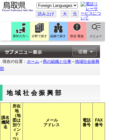
こ
の
ペ
読み上げ
大
元
ー
ジ
を
翻
訳
県外の方へ
分野で探す
組織で探す
防災 緊急
メニュー
す
る
現在の位置：
ホーム
県の組織と仕事
地域社会振興
部
地域社会振興部
所在
地
（地
課名
図は
メール
電話
FAX
機関
別ウ
アドレス
番号
番号
名
ィン
ド
ウ）