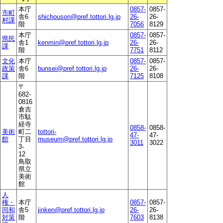
本庁
0857-
0857-
市町
舎6
shichouson@pref.tottori.lg.jp
26-
26-
村課
階
7056
8129
本庁
0857-
0857-
県民
舎1
kenmin@pref.tottori.lg.jp
26-
26-
課
階
7751
8112
文化
本庁
0857-
0857-
政策
舎6
bunsei@pref.tottori.lg.jp
26-
26-
課
階
7125
8108
〒
682-
0816
倉吉
市駄
経寺
0858-
0858-
美術
町二
tottori-
47-
47-
館
丁目
museum@pref.tottori.lg.jp
3011
3022
3-
12
鳥取
県立
美術
館
人
権・
本庁
0857-
0857-
同和
舎5
jinken@pref.tottori.lg.jp
26-
26-
対策
階
7603
8138