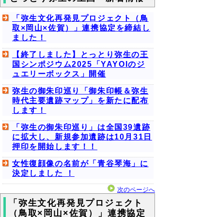
「弥生文化再発見プロジェクト（鳥
取×岡山×佐賀）」連携協定を締結し
ました！
【終了しました】とっとり弥生の王
国シンポジウム2025「YAYOIのジ
ュエリーボックス」開催
弥生の御朱印巡り「御朱印帳＆弥生
時代主要遺跡マップ」を新たに配布
します！
「弥生の御朱印巡り」は全国39遺跡
に拡大し、新規参加遺跡は10月31日
押印を開始します！！
女性復顔像の名前が「青谷琴海」に
決定しました ！
次のページへ
「弥生文化再発見プロジェクト
（鳥取×岡山×佐賀）」連携協定