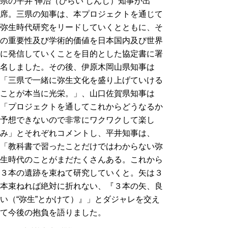
県の平井 伸治（ひらい しんじ）知事が出
席。三県の知事は、本プロジェクトを通じて
弥生時代研究をリードしていくとともに、そ
の重要性及び学術的価値を日本国内及び世界
に発信していくことを目的とした協定書に署
名しました。その後、伊原木岡山県知事は
「三県で一緒に弥生文化を盛り上げていける
ことが本当に光栄。」、山口佐賀県知事は
「プロジェクトを通してこれからどうなるか
予想できないので非常にワクワクして楽し
み」とそれぞれコメントし、平井知事は、
「教科書で習ったことだけではわからない弥
生時代のことがまだたくさんある。これから
３本の遺跡を束ねて研究していくと。矢は３
本束ねれば絶対に折れない、『３本の矢、良
い（“弥生”とかけて）』」とダジャレを交え
て今後の抱負を語りました。