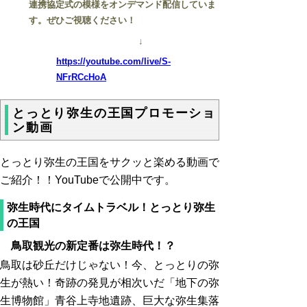
連携協定式の模様をオンデマンド配信していま
す。ぜひご視聴ください！
↓
https://youtube.com/live/S-
NFrRCcHoA
とっとり弥生の王国プロモーショ
ン動画
とっとり弥生の王国をサクッと楽める動画で
ご紹介！！YouTubeで公開中です。
弥生時代にタイムトラベル！とっとり弥生
の王国
鳥取観光の新定番は弥生時代！？
鳥取は砂丘だけじゃない！今、とっとりの弥
生が熱い！奇跡の発見が相次いだ「地下の弥
生博物館」青谷上寺地遺跡、巨大な弥生集落