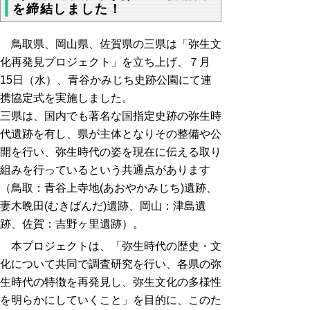
を締結しました！
鳥取県、岡山県、佐賀県の三県は「弥生文
化再発見プロジェクト」を立ち上げ、７月
15日（水）、青谷かみじち史跡公園にて連
携協定式を実施しました。
三県は、国内でも著名な国指定史跡の弥生時
代遺跡を有し、県が主体となりその整備や公
開を行い、弥生時代の姿を現在に伝える取り
組みを行っているという共通点があります
（鳥取：青谷上寺地(あおやかみじち)遺跡、
妻木晩田(むきばんだ)遺跡、岡山：津島遺
跡、佐賀：吉野ヶ里遺跡）。
本プロジェクトは、「弥生時代の歴史・文
化について共同で調査研究を行い、各県の弥
生時代の特徴を再発見し、弥生文化の多様性
を明らかにしていくこと」を目的に、このた