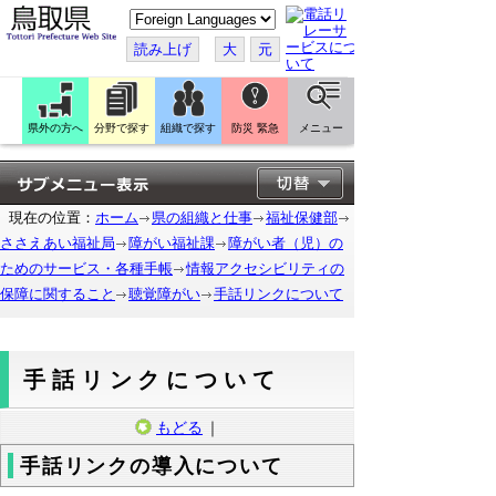
こ
の
ペ
読み上げ
大
元
ー
ジ
を
翻
訳
県外の方へ
分野で探す
組織で探す
防災 緊急
メニュー
す
る
現在の位置：
ホーム
県の組織と仕事
福祉保健部
ささえあい福祉局
障がい福祉課
障がい者（児）の
ためのサービス・各種手帳
情報アクセシビリティの
保障に関すること
聴覚障がい
手話リンクについて
手話リンクについて
もどる
｜
手話リンクの導入について