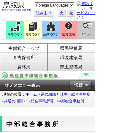
こ
の
ペ
読み上げ
大
元
ー
ジ
を
翻
訳
県外の方へ
分野で探す
組織で探す
防災 緊急
メニュー
す
る
中部総合トップ
県民福祉局
倉吉保健所
環境建築局
農林局
県土整備局
現在の位置：
ホーム
県の組織と仕事
総合事務所
（共通の機関）
総合事務所等
中部総合事務所
中部総合事務所