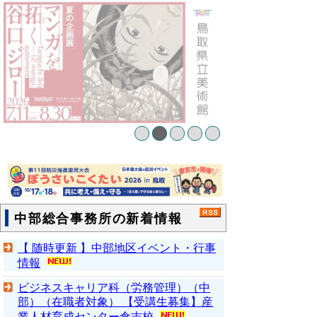
中部総合事務所の新着情報
【 随時更新 】中部地区イベント・行事
情報
ビジネスキャリア科（労務管理）（中
部）（在職者対象） 【受講生募集】産
業人材育成センター倉吉校