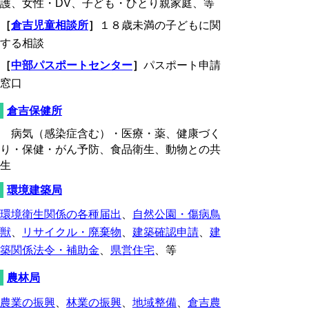
護、女性・DV、子ども・ひとり親家庭、等
［
倉吉児童相談所
］
１８歳未満の子どもに関
する相談
［
中部パスポートセンター
］
パスポート申請
窓口
倉吉保健所
病気（感染症含む）・医療・薬、健康づく
り・保健・がん予防、食品衛生、動物との共
生
環境建築局
環境衛生関係の各種届出
、
自然公園・傷病鳥
獣
、
リサイクル・廃棄物
、
建築確認申請
、
建
築関係法令・補助金
、
県営住宅
、等
農林局
農業の振興
、
林業の振興
、
地域整備
、
倉吉農