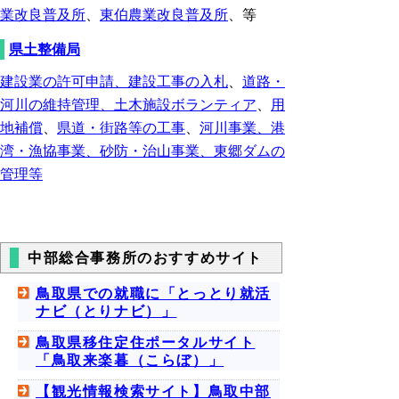
業改良普及所
、
東伯農業改良普及所
、等
県土整備局
建設業の許可申請、建設工事の入札
、
道路・
河川の維持管理、土木施設ボランティア
、
用
地補償
、
県道・街路等の工事
、
河川事業、港
湾・漁協事業、砂防・治山事業、東郷ダムの
管理等
中部総合事務所のおすすめサイト
鳥取県での就職に「とっとり就活
ナビ（とりナビ）」
鳥取県移住定住ポータルサイト
「鳥取来楽暮（こらぼ）」
【観光情報検索サイト】鳥取中部