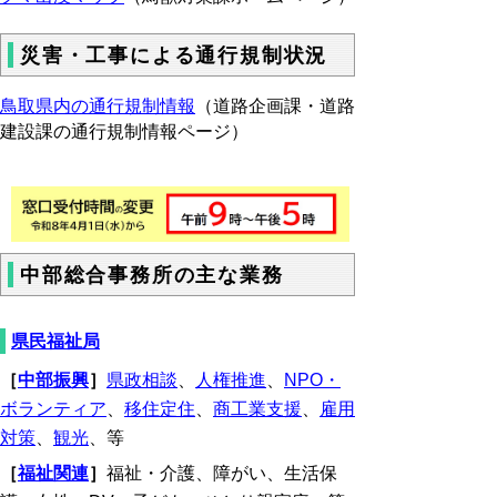
災害・工事による通行規制状況
鳥取県内の通行規制情報
（道路企画課・道路
建設課の通行規制情報ページ）
中部総合事務所の主な業務
県民福祉局
［
中部振興
］
県政相談
、
人権推進
、
NPO・
ボランティア
、
移住定住
、
商工業支援
、
雇用
対策
、
観光
、等
［
福祉関連
］
福祉・介護、障がい、生活保