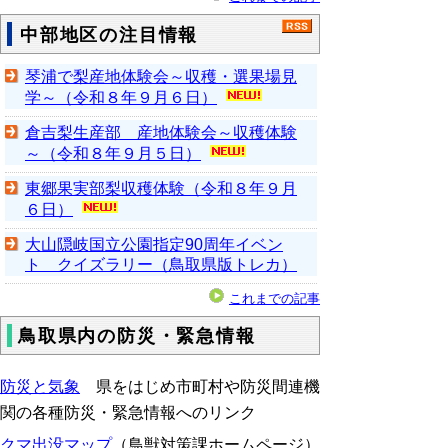
中部地区の注目情報
琴浦で梨産地体験会～収穫・選果場見
学～（令和８年９月６日）
倉吉梨生産部 産地体験会～収穫体験
～（令和８年９月５日）
東郷果実部梨収穫体験（令和８年９月
６日）
大山隠岐国立公園指定90周年イベン
ト クイズラリー（鳥取県版トレカ）
これまでの記事
鳥取県内の防災・緊急情報
防災と気象
県をはじめ市町村や防災間連機
関の各種防災・緊急情報へのリンク
クマ出没マップ
（鳥獣対策課ホームページ）