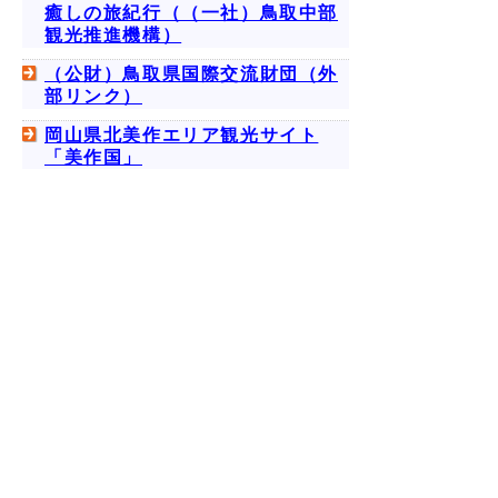
癒しの旅紀行（（一社）鳥取中部
観光推進機構）
（公財）鳥取県国際交流財団（外
部リンク）
岡山県北美作エリア観光サイト
「美作国」
中部県民福祉局と岡山県美作県民局では鳥取
県・岡山県際に位置する地域（県際地域）の
連携・交流・活性化に努めています。