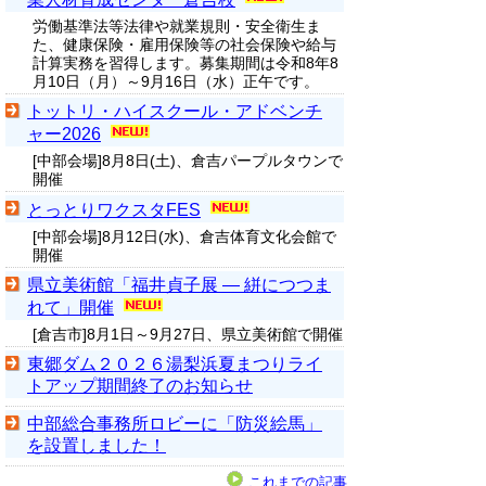
労働基準法等法律や就業規則・安全衛生ま
た、健康保険・雇用保険等の社会保険や給与
計算実務を習得します。募集期間は令和8年8
月10日（月）～9月16日（水）正午です。
トットリ・ハイスクール・アドベンチ
ャー2026
[中部会場]8月8日(土)、倉吉パープルタウンで
開催
とっとりワクスタFES
[中部会場]8月12日(水)、倉吉体育文化会館で
開催
県立美術館「福井貞子展 ― 絣につつま
れて」開催
[倉吉市]8月1日～9月27日、県立美術館で開催
東郷ダム２０２６湯梨浜夏まつりライ
トアップ期間終了のお知らせ
中部総合事務所ロビーに「防災絵馬」
を設置しました！
これまでの記事