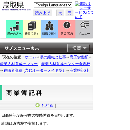
こ
の
ペ
読み上げ
大
元
ー
ジ
を
翻
訳
県外の方へ
分野で探す
組織で探す
防災 緊急
メニュー
す
る
現在の位置：
ホーム
県の組織と仕事
商工労働部
産業人材育成センター
産業人材育成センター倉吉校
在職者訓練 (含むオーダーメイド型）
商業簿記科
商業簿記科
もどる
｜
日商簿記３級程度の技能習得を目指します。
訓練は倉吉校で実施します。