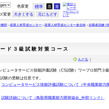
色変更
標準
黒
青
ズ変更
大
きくする
元
にもどす
労働部
産業人材育成センター
産業人材育成センター倉吉校
在職者訓練 (
ワード３級試験対策コース
もどる
｜
ンピュータサービス技能評価試験（CS試験）ワープロ部門３
S試験の受験は任意です。
コンピュータサービス技能評価試験について（中央職業能力
試験詳細について（鳥取県職業能力開発協会_外部リンク）