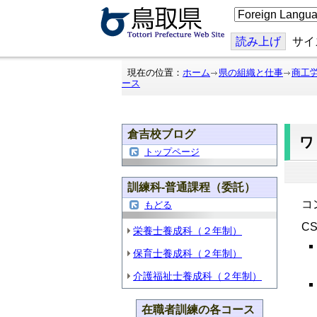
こ
の
ペ
ー
読み上げ
サイ
ジ
を
翻
現在の位置：
ホーム
県の組織と仕事
商工
訳
ース
す
る
倉吉校ブログ
トップページ
訓練科-普通課程（委託）
コ
もどる
C
栄養士養成科（２年制）
保育士養成科（２年制）
介護福祉士養成科（２年制）
在職者訓練の各コース