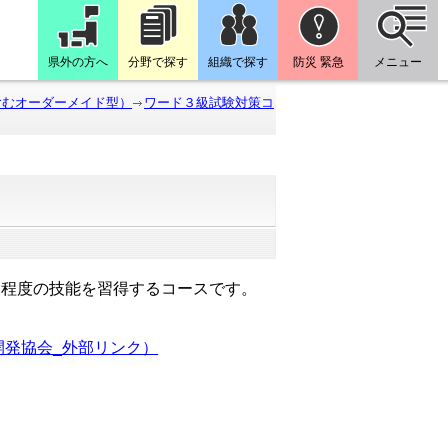
県外の方へ
分野で探す
組織で探す
防災 緊急
メニュー
含むオーダーメイド型）
ワード３級試験対策コ
級程度の技能を習得するコースです。
開発協会_外部リンク）