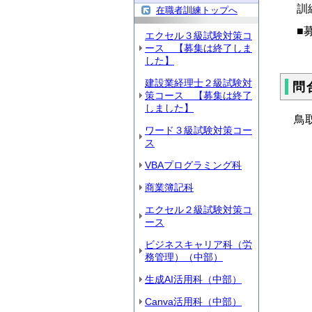
訓
在職者訓練トップへ
■
エクセル３級試験対策コ
ース 【募集は終了しま
した】
建設業経理士２級試験対
問
策コース 【募集は終了
しました】
鳥
ワード３級試験対策コー
電話
ス
VBAプログラミング科
在
商業簿記科
エクセル２級試験対策コ
ース
ビジネスキャリア科（労
務管理）（中部）
生成AI活用科（中部）
Canva活用科（中部）