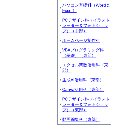
パソコン基礎科（Word＆
Excel）
PCデザイン科（イラスト
レーター＆フォトショッ
プ）（中部）
ホームページ制作科
VBAプログラミング科
（基礎）（東部）
エクセル関数活用科（東
部）
生成AI活用科（東部）
Canva活用科（東部）
PCデザイン科（イラスト
レーター＆フォトショッ
プ）（東部）
動画編集科（東部）