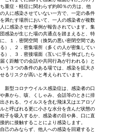
ち重症・軽症に関わらず約80％の方は、他
の人に感染させていない一方で、一定の条件
を満たす場所において、一人の感染者が複数
人に感染させた事例が報告されています。集
団感染が生じた場の共通点を踏まえると、特
に、１．密閉空間（換気の悪い密閉空間であ
る）、２．密集場所（多くの人が密集してい
る）、３．密接場面（互いに手を伸ばしたら
届く距離での会話や共同行為が行われる）と
いう３つの条件のある場では、感染を拡大さ
せるリスクが高いと考えられています。
新型コロナウイルス感染症は、感染者の口
や鼻から、咳、くしゃみ、会話等のときに排
出される、ウイルスを含む飛沫又はエアロゾ
ルと呼ばれる更に小さな水分を含んだ状態の
粒子を吸入するか、感染者の目や鼻、口に直
接的に接触することにより感染します。
自己のみならず、他人への感染を回避すると