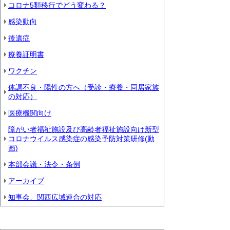
コロナ5類移行でどう変わる？
感染動向
後遺症
療養証明書
ワクチン
体調不良・陽性の方へ（受診・療養・同居家族
の対応）
医療機関向け
障がい者福祉施設及び高齢者福祉施設向け新型
コロナウイルス感染症の感染予防対策研修(動
画)
本部会議・法令・条例
アーカイブ
知事会、関西広域連合の対応