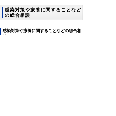
感染対策や療養に関することなど
の総合相談
感染対策や療養に関することなどの総合相
談
受付時間
連絡先
県感染症対策
0857-26-
センター
7799
8時30分～
0857-30-
鳥取市保健所
8533
17時15分
0858-23-
※平日の
倉吉保健所
3145
み
0859-31-
米子保健所
9317