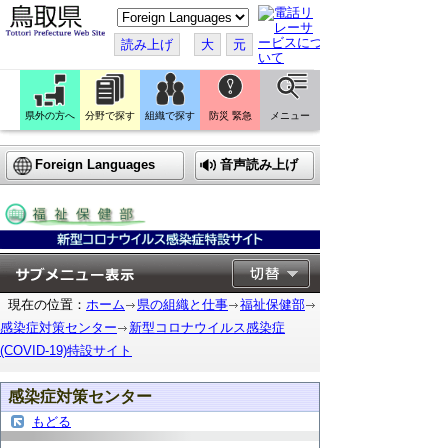
こ
の
ペ
読み上げ
大
元
ー
ジ
を
翻
訳
県外の方へ
分野で探す
組織で探す
防災 緊急
メニュー
す
る
Foreign Languages
音声読み上げ
現在の位置：
ホーム
県の組織と仕事
福祉保健部
感染症対策センター
新型コロナウイルス感染症
(COVID-19)特設サイト
感染症対策センター
もどる