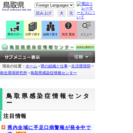
こ
の
ペ
読み上げ
大
元
ー
ジ
を
翻
訳
県外の方へ
分野で探す
組織で探す
防災 緊急
メニュー
す
る
現在の位置：
ホーム
県の組織と仕事
生活環境部
衛生環境研究所
鳥取県感染症情報センター
鳥取県感染症情報センタ
ー
注目情報
県内全域に手足口病警報が発令中で