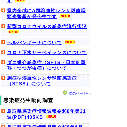
す
県内全域にA群溶血性レンサ球菌咽
頭炎警報が発令中です
新型コロナウイルス感染症流行状況
ヘルパンギーナについて
コロナ下水サーベイランスについて
ダニ媒介感染症（SFTS・日本紅斑
熱・つつが虫病）について
劇症型溶血性レンサ球菌感染症
（STSS）について
次のページへ
感染症発生動向調査
鳥取県感染症情報週報令和8年第31
週(PDF)405KB