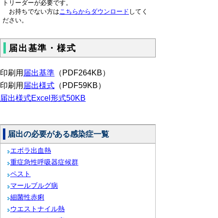
トリーダーが必要です。
お持ちでない方は
こちらからダウンロード
してく
ださい。
届出基準・様式
印刷用
届出基準
（PDF264KB）
印刷用
届出様式
（PDF59KB）
届出様式Excel形式50KB
届出の必要がある感染症一覧
エボラ出血熱
重症急性呼吸器症候群
ペスト
マールブルグ病
細菌性赤痢
ウエストナイル熱