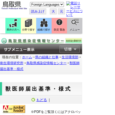
こ
の
ペ
読み上げ
大
元
ー
ジ
を
翻
訳
県外の方へ
分野で探す
組織で探す
防災 緊急
メニュー
す
る
現在の位置：
ホーム
県の組織と仕事
生活環境部
衛生環境研究所
鳥取県感染症情報センター
獣医師
届出基準・様式
獣医師届出基準・様式
もどる
｜
※PDFをご覧頂くにはアクロバッ