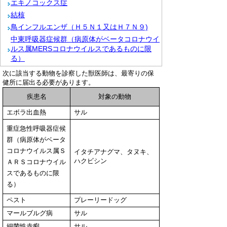
エキノコックス症
結核
鳥インフルエンザ（Ｈ５Ｎ１又はＨ７Ｎ９)
中東呼吸器症候群（病原体がベータコロナウイ
ルス属MERSコロナウイルスであるものに限
る）
次に該当する動物を診察した獣医師は、最寄りの保
健所に届出る必要があります。
疾患名
対象の動物
エボラ出血熱
サル
重症急性呼吸器症候
群（病原体がベータ
コロナウイルス属Ｓ
イタチアナグマ、タヌキ、
ハクビシン
ＡＲＳコロナウイル
スであるものに限
る）
ペスト
プレーリードッグ
マールブルグ病
サル
細菌性赤痢
サル