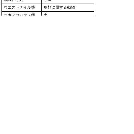
ウエストナイル熱
鳥類に属する動物
エキノコックス症
犬
結核
サル
鳥インフルエンザ
（Ｈ５Ｎ１又はH７
鳥類に属する動物
N９）
中東呼吸器症候群
（病原体がベータコ
ヒトコブラクダ[平成26年7
ロナウイルス属ＭＥ
月26日より]
ＲＳコロナウイルス
であるものに限る）
▲ページ上部に戻る
と
個人情報保護
|
リンクについて
|
著作権に
り
ついて
|
アクセシビリティ
ネ
ッ
鳥取県生活環境部衛生環境研究所