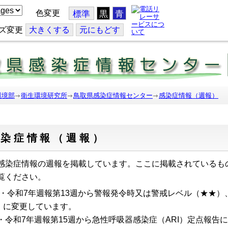
色変更
標準
黒
青
ズ変更
大
きくする
元
にもどす
環境部
衛生環境研究所
鳥取県感染症情報センター
感染症情報（週報）
感染症情報（週報）
感染症情報の週報を掲載しています。ここに掲載されているも
覧ください。
・令和7年週報第13週から警報発令時又は警戒レベル（★★）
変更しています。
令和7年週報第15週から急性呼吸器感染症（ARI）定点報告