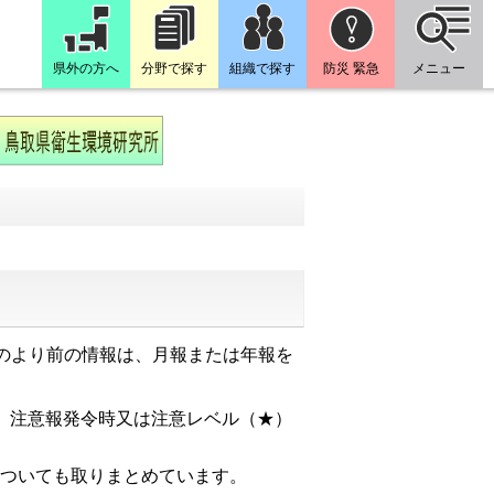
県外の方へ
分野で探す
組織で探す
防災 緊急
メニュー
のより前の情報は、月報または年報を
、注意報発令時又は注意レベル（★）
についても取りまとめています。