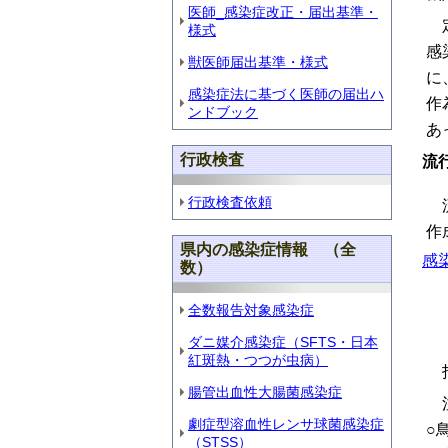
医師_感染症改正・届出基準・
様式
感
獣医師届出基準・様式
に
感染症法に基づく医師の届出ハ
作
ンドブック
あ
行政検査
流
行政検査依頼
作
県内の感染症情報 （全
感染
数）
全数報告対象感染症
ダニ媒介感染症（SFTS・日本
紅斑熱・つつが虫病）
腸管出血性大腸菌感染症
劇症型溶血性レンサ球菌感染症
○
（STSS）