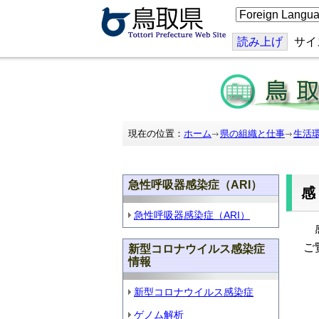
こ
の
ペ
ー
読み上げ
サイ
ジ
を
翻
訳
す
る
現在の位置：
ホーム
県の組織と仕事
生活
急性呼吸器感染症（ARI）
急性呼吸器感染症（ARI）
ご
新型コロナウイルス感染症
情報
に
新型コロナウイルス感染症
・
ゲノム解析