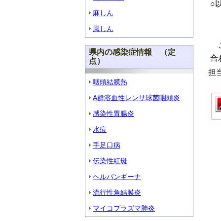
○
麻しん
・
風しん
・
県内の感染症情報 （定
合
点）
担
咽頭結膜熱
（電
A群溶血性レンサ球菌咽頭炎
感染性胃腸炎
水痘
手足口病
伝染性紅斑
ヘルパンギーナ
流行性角結膜炎
マイコプラズマ肺炎