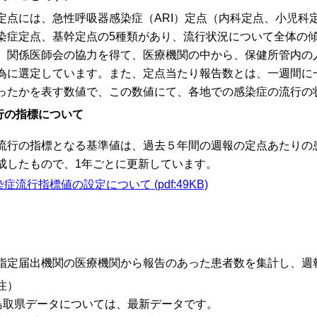
定点には、急性呼吸器感染症（ARI）定点（内科定点、小児科
染症定点、基幹定点の5種類があり、流行状況について全体の
、関係医師会の協力を得て、医療機関の中から、保健所管内の
為に選定しています。また、定点当たり報告数とは、一週間に
ったかを表す数値で、この数値にて、各地での感染症の流行の
行の指標について
流行の指標となる基準値は、過去５年間の週報の定点あたりの
成したもので、1年ごとに更新しています。
症流行指標値の設定について (pdf:49KB)
指定届出機関の医療機関から報告のあった患者数を集計し、週
注）
鳥取県データについては、最新データです。