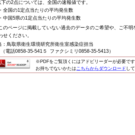
以下の2点については、全国の速報値です。
全国の1定点当たりの平均発生数
中国5県の1定点当たりの平均発生数
このページに掲載していない過去のデータのご希望や、ご不明
わせください。
当：鳥取県衛生環境研究所衛生室感染症担当
話0858-35-541５ ファクシミリ0858-35-5413）
※PDFをご覧頂くにはアドビリーダーが必要です
お持ちでないかたは
こちらからダウンロード
して