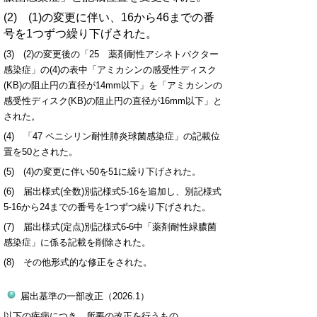
(2) (1)の変更に伴い、16から46までの番
号を1つずつ繰り下げされた。
(3)
(2)
の変更後の「25 薬剤耐性アシネトバクター
感染症」の(4)の表中「アミカシンの感受性ディスク
(KB)の阻止円の直径が14mm以下」を
「アミカシンの
感受性ディスク(KB)の阻止円の直径が16mm以下」と
された。
(4) 「47 ペニシリン耐性肺炎球菌感染症」の記載位
置を50とされた。
(5)
(4)
の変更に伴い50を51に繰り下げされた。
(6) 届出様式(全数)別記様式5-16を追加し、別記様式
5-16から24までの番号を1つずつ繰り下げされた。
(7) 届出様式(定点)別記様式6-6中「薬剤耐性緑膿菌
感染症」に係る記載を削除された。
(8) その他形式的な修正をされた。
届出基準の一部改正（2026.1）
以下の疾病につき、所要の改正を行うもの。