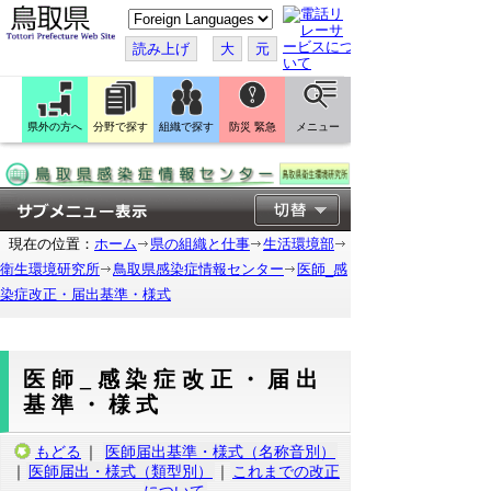
こ
の
ペ
読み上げ
大
元
ー
ジ
を
翻
訳
県外の方へ
分野で探す
組織で探す
防災 緊急
メニュー
す
る
現在の位置：
ホーム
県の組織と仕事
生活環境部
衛生環境研究所
鳥取県感染症情報センター
医師_感
染症改正・届出基準・様式
医師_感染症改正・届出
基準・様式
もどる
｜
医師届出基準・様式（名称音別）
｜
医師届出・様式（類型別）
｜
これまでの改正
について