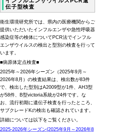
インフルエンザウイルスPCR遺
伝子型検査
衛生環境研究所では、県内の医療機関からご
提供いただいたインフルエンザや急性呼吸器
感染症等の検体についてPCR法でインフル
エンザウイルスの検出と型別の検査を行って
います。
■病原体定点検査■
2025年～2026年シーズン（
2025年9月～
2026年8月
）の検査結果は、検出数が83件
で、検出した型別はA2009型が1件、
AH3型
が58件、B型victoria系統が24件
です。な
お、流行初期に遺伝子検査を行ったところ、
サブクレードKの検出も確認されています
。
詳細については以下をご覧ください。
2025-2026年シーズン(2025年9月～2026年8