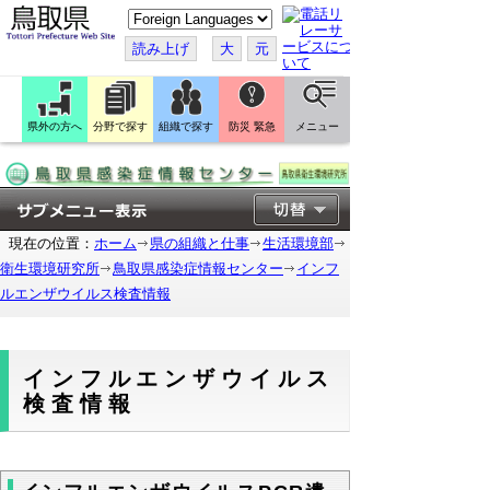
こ
の
ペ
読み上げ
大
元
ー
ジ
を
翻
訳
県外の方へ
分野で探す
組織で探す
防災 緊急
メニュー
す
る
現在の位置：
ホーム
県の組織と仕事
生活環境部
衛生環境研究所
鳥取県感染症情報センター
インフ
ルエンザウイルス検査情報
インフルエンザウイルス
検査情報