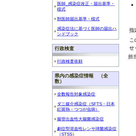
医師_感染症改正・届出基準・
様式
獣医師届出基準・様式
感染症法に基づく医師の届出ハ
指
ンドブック
こ
せ
行政検査
担
行政検査依頼
（電
県内の感染症情報 （全
数）
全数報告対象感染症
ダニ媒介感染症（SFTS・日本
紅斑熱・つつが虫病）
腸管出血性大腸菌感染症
劇症型溶血性レンサ球菌感染症
（STSS）