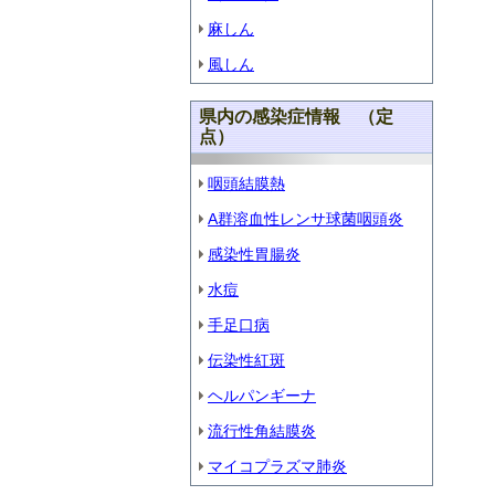
麻しん
風しん
県内の感染症情報 （定
点）
咽頭結膜熱
A群溶血性レンサ球菌咽頭炎
感染性胃腸炎
水痘
手足口病
伝染性紅斑
ヘルパンギーナ
流行性角結膜炎
マイコプラズマ肺炎