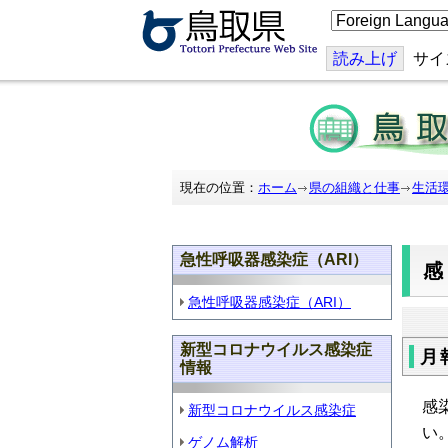
こ
の
ペ
ー
読み上げ
サイ
ジ
を
翻
訳
す
る
現在の位置：
ホーム
県の組織と仕事
生活
急性呼吸器感染症（ARI）
急性呼吸器感染症（ARI）
新型コロナウイルス感染症
月
情報
感
新型コロナウイルス感染症
い
ゲノム解析