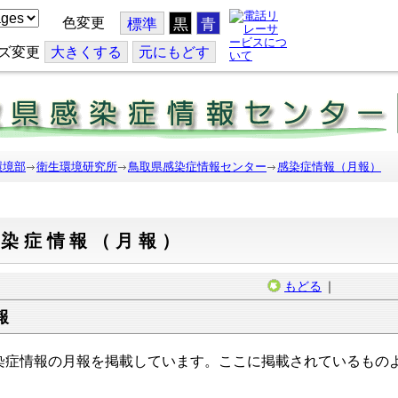
色変更
標準
黒
青
ズ変更
大
きくする
元
にもどす
環境部
衛生環境研究所
鳥取県感染症情報センター
感染症情報（月報）
感染症情報（月報）
もどる
｜
報
染症情報の月報を掲載しています。ここに掲載されているもの
。