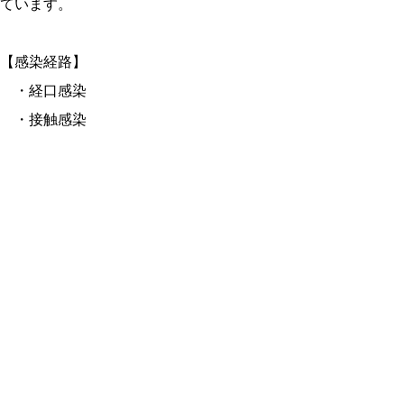
ています。
【感染経路】
・経口感染
・接触感染
【症状】
腹痛、水様便、血便等が見られます。
重症化すると、溶血性尿毒症症候群
（HUS）や脳症などの合併症を引き起こす
こともあるため注意が必要です。
【予防】
食品の十分な加熱、食品の調理後の速やか
な摂取、手洗いの徹底が有効です。