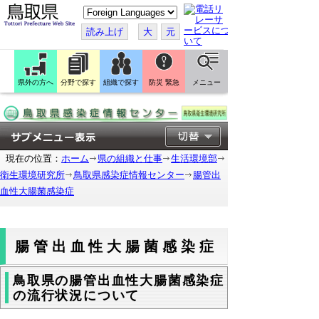
こ
の
ペ
読み上げ
大
元
ー
ジ
を
翻
訳
県外の方へ
分野で探す
組織で探す
防災 緊急
メニュー
す
る
現在の位置：
ホーム
県の組織と仕事
生活環境部
衛生環境研究所
鳥取県感染症情報センター
腸管出
血性大腸菌感染症
腸管出血性大腸菌感染症
鳥取県の腸管出血性大腸菌感染症
の流行状況について