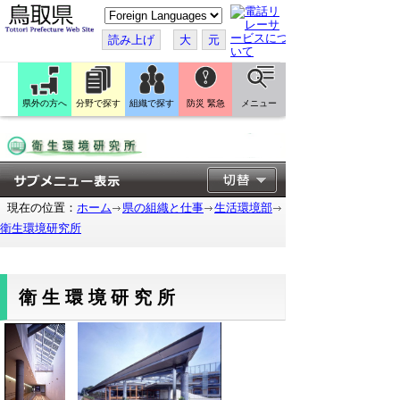
こ
の
ペ
読み上げ
大
元
ー
ジ
を
翻
訳
県外の方へ
分野で探す
組織で探す
防災 緊急
メニュー
す
る
現在の位置：
ホーム
県の組織と仕事
生活環境部
衛生環境研究所
衛生環境研究所