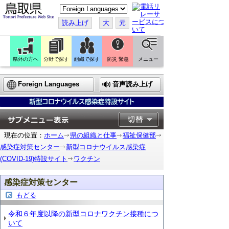
こ
の
ペ
読み上げ
大
元
ー
ジ
を
翻
訳
県外の方へ
分野で探す
組織で探す
防災 緊急
メニュー
す
る
Foreign Languages
音声読み上げ
現在の位置：
ホーム
県の組織と仕事
福祉保健部
感染症対策センター
新型コロナウイルス感染症
(COVID-19)特設サイト
ワクチン
感染症対策センター
もどる
令和６年度以降の新型コロナワクチン接種につ
いて