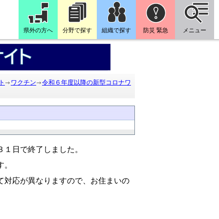
県外の方へ
分野で探す
組織で探す
防災 緊急
メニュー
ト
ワクチン
令和６年度以降の新型コロナワ
３１日で終了しました。
す。
て対応が異なりますので、お住まいの