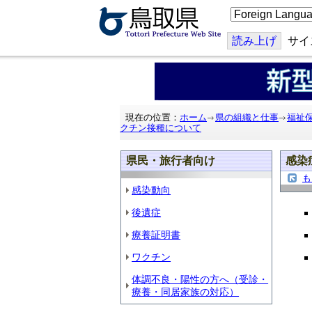
こ
の
ペ
ー
読み上げ
サイ
ジ
を
翻
訳
す
る
現在の位置：
ホーム
県の組織と仕事
福祉
クチン接種について
県民・旅行者向け
感染
も
感染動向
後遺症
療養証明書
ワクチン
体調不良・陽性の方へ（受診・
療養・同居家族の対応）