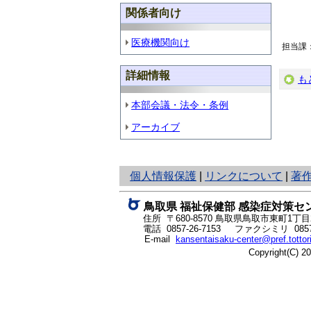
関係者向け
医療機関向け
担当課
詳細情報
も
本部会議・法令・条例
アーカイブ
と
個人情報保護
|
リンクについて
|
著
り
ネ
鳥取県 福祉保健部 感染症対策セ
ッ
住所 〒680-8570
鳥取県鳥取市東町1丁目2
ト
電話
0857-26-7153
ファクシミリ 0857-
E-mail
kansentaisaku-center@pref.tottori
へ
Copyright(C) 
の