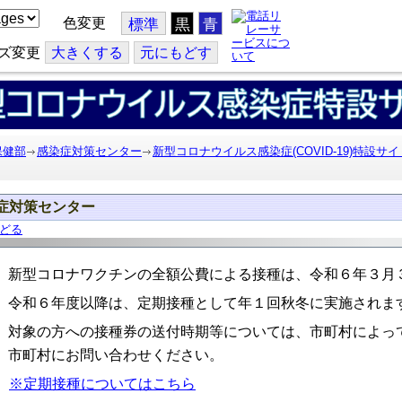
色変更
標準
黒
青
ズ変更
大
きくする
元
にもどす
保健部
感染症対策センター
新型コロナウイルス感染症(COVID-19)特設サイ
症対策センター
どる
新型コロナワクチンの全額公費による接種は、令和６年３月
令和６年度以降は、定期接種として年１回秋冬に実施されま
対象の方への接種券の送付時期等については、市町村によっ
市町村にお問い合わせください。
※定期接種についてはこちら