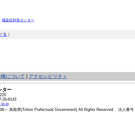
：
感染症対策センター
どる
｜
作権について
|
アクセシビリティ
ンター
20
26-8143
.lg.jp
2006～ 鳥取県(Tottori Prefectural Government) All Rights Reserved. 法人番号