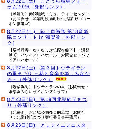
8月22日(土) ことうら環境フォー
ラム2026（外部リンク）
［琴浦町］赤碕地域コミュニティーセンター
（お問合せ：琴浦町役場町民生活課 ゼロカー
ボン推進室）
8月22日(土) 陸上自衛隊 第13音楽
隊コンサート in 湯梨浜（外部リン
ク）
【要整理券・なくなり次第配布終了】［湯梨
浜町］ハワイアロハホール（お問合せ：ハワ
イアロハホール）
8月22日(土) 第２回トウテイラン
の里まつり ～花と音楽を楽しみなが
ら～（外部リンク）
［湯梨浜町］トウテイランの里（お問合せ：
湯梨浜みらいライオンズクラブ）
8月23日(日) 第19回北栄砂丘まつ
り（外部リンク）
［北栄町］お台場公園多目的広場（お問合
せ：北栄砂丘まつり実行委員会事務局）
8月23日(日) アミティエフェスタ