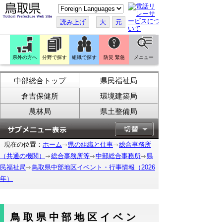
こ
の
ペ
読み上げ
大
元
ー
ジ
を
翻
訳
県外の方へ
分野で探す
組織で探す
防災 緊急
メニュー
す
る
中部総合トップ
県民福祉局
倉吉保健所
環境建築局
農林局
県土整備局
現在の位置：
ホーム
県の組織と仕事
総合事務所
（共通の機関）
総合事務所等
中部総合事務所
県
民福祉局
鳥取県中部地区イベント・行事情報（2026
年）
鳥取県中部地区イベン