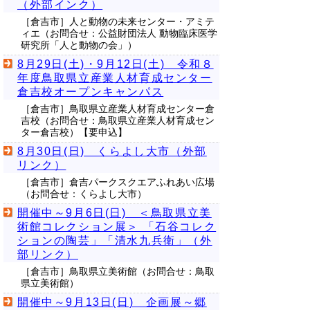
（外部インク）
［倉吉市］人と動物の未来センター・アミテ
ィエ（お問合せ：公益財団法人 動物臨床医学
研究所「人と動物の会」）
8月29日(土)・9月12日(土) 令和８
年度鳥取県立産業人材育成センター
倉吉校オープンキャンパス
［倉吉市］鳥取県立産業人材育成センター倉
吉校（お問合せ：鳥取県立産業人材育成セン
ター倉吉校）【要申込】
8月30日(日) くらよし大市（外部
リンク）
［倉吉市］倉吉パークスクエアふれあい広場
（お問合せ：くらよし大市）
開催中～9月6日(日) ＜鳥取県立美
術館コレクション展＞ 「石谷コレク
ションの陶芸」「清水九兵衛」（外
部リンク）
［倉吉市］鳥取県立美術館（お問合せ：鳥取
県立美術館）
開催中～9月13日(日) 企画展～郷