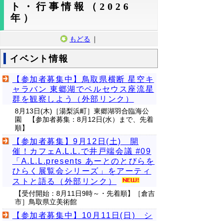
ト・行事情報（2026
年）
もどる
｜
イベント情報
【参加者募集中】鳥取県横断 星空キ
ャラバン 東郷湖でペルセウス座流星
群を観察しよう（外部リンク）
8月13日(木)［湯梨浜町］東郷湖羽合臨海公
園 【参加者募集：8月12日(水）まで、先着
順】
【参加者募集】9月12日(土) 開
催！カフェA.L.L.で井戸端会議 #09
「A.L.L.presents あーとのとびらを
ひらく展覧会シリーズ」をアーティ
ストと語る（外部リンク）
【受付開始：8月11日9時～・先着順】［倉吉
市］鳥取県立美術館
【参加者募集中】10月11日(日) シ