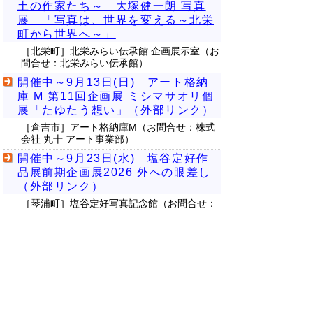
土の作家たち～ 大塚健一朗 写真
展 「写真は、世界を変える～北栄
町から世界へ～」
［北栄町］北栄みらい伝承館 企画展示室（お
問合せ：北栄みらい伝承館）
開催中～9月13日(日) アート格納
庫 M 第11回企画展 ミシマサオリ個
展「たゆたう想い」（外部リンク）
［倉吉市］アート格納庫M（お問合せ：​株式
会社 丸十 アート事業部）
開催中～9月23日(水) 塩谷定好作
品展前期企画展2026 外への眼差し
（外部リンク）
［琴浦町］塩谷定好写真記念館（お問合せ：
塩谷定好写写真記念館）
開催中～9月27日(日) ＜鳥取県立
美術館コレクション展＞ 「受贈記
念 福井貞子展 ―絣につつまれ
て」（外部リンク）
［倉吉市］鳥取県立美術館 コレクションギャ
ラリー5（お問合せ：鳥取県立美術館）