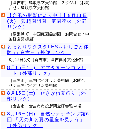
［倉吉市］鳥取県立美術館 スタジオ（お問
合せ：鳥取県立美術館）
【台風の影響により中止】8月11日
(火) 燕趙園開園 庭園花火（外部
リンク）
［湯梨浜町］中国庭園燕趙園（お問合せ：中
国庭園燕趙園）
とっとりワクスタFES～おしごと体
験 in 倉吉～（外部リンク）
8月12日(水)［倉吉市］倉吉体育文化会館
8月15日(土) アフタヌーンコンサ
ート（外部リンク）
［三朝町］三朝バイオリン美術館（お問合
せ：三朝バイオリン美術館）
8月15日(土) せきがね夏祭り（外
部リンク）
［倉吉市］倉吉市市役所関金庁舎駐車場
8月16日(日) 自然ウォッチング第6
回 「天の川と夏の星座を見よう」
（外部リンク）