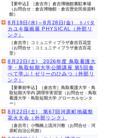
【要申込】［倉吉市］倉吉博物館裏駐車場
（お問合せ：倉吉博物館・倉吉歴史民俗資料
館）
8月19日(水)～8月28日(金) トバタ
カユキ版画展 PHYSICAL（外部リ
ンク）
［倉吉市］コミュニティプラザ倉吉百花堂
（お問合せ：コミュニティプラザ倉吉百花
堂）
8月22日(土) 2026年度 鳥取看護大
学・鳥取短期大学公開講座 第5回食
べて学ぶ！ゼリーのひみつ（外部リ
ンク）
【要事前申込】［倉吉市］鳥取看護大学・鳥
取短期大学内 調理学実習室（お問合せ：鳥取
看護大学・鳥取短期大学 グローカルセンタ
ー）
8月22日(土) 第67回河原町地蔵祭
花火大会（外部リンク）
［倉吉市］小鴨橋上流河川敷（お問合せ：河
原町自治公民館）