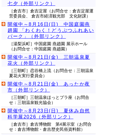
七夕（外部リンク）
［倉吉市］倉吉淀屋（お問合せ：倉吉淀屋運
営委員会、 倉吉市経済観光部 文化財課）
開催中～8月16日(日) 中国庭園燕
趙園 「わくわく！どうぶつふれあい
パーク」（外部リンク）
［湯梨浜町］中国庭園 燕趙園 展示ホール
（お問合せ：中国庭園 燕趙園）
開催中～8月21日(金) 三朝温泉夏
花火（外部リンク）
［三朝町］恋谷橋上流（お問合せ：三朝温泉
夏花火実行委員会）
開催中～8月21日(金) あったか夜
市（外部リンク）
［三朝町］三朝温泉ほっとプラ座（お問合
せ：三朝温泉観光協会）
開催中～8月23日(日) 夏休み自然
科学展2026（外部リンク）
［倉吉市］倉吉博物館 第4展示室（お問合
せ：倉吉博物館・倉吉歴史民俗資料館）