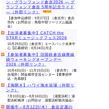
ン・グランフォンド倉吉2026 ― グ
ランフォンド倉吉 5周年記念ライド
―（外部リンク）
【参加申込締切：9月27日】［倉吉市］倉吉
市内（お問合せ：鳥取中部ツーリズム協議
会）
【出演者募集中】CATCH the
STARミュージックフェス2026
10月25日(日)［倉吉市］エースパック未来中
心【応募締切：8月24日(月)】
【参加者募集中】旧国鉄倉吉線廃線
跡ウォーキングオープンデー
2026（外部リンク）
10月4日(日)・11月15日(日) ［倉吉市］（集
合場所）関金都市交流センター【要事前申
込・先着順】
【海開き】ハワイ海水浴場（外部リ
ンク）
7月10日(金)～8月16日(日) ［湯梨浜町］湯
梨浜町橋津（お問合せ：湯梨浜町観光協会）
開催中～8月12日(水) 倉吉淀屋の