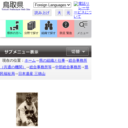
こ
の
ペ
読み上げ
大
元
ー
ジ
を
翻
訳
県外の方へ
分野で探す
組織で探す
防災 緊急
メニュー
す
る
現在の位置：
ホーム
県の組織と仕事
総合事務所
（共通の機関）
総合事務所等
中部総合事務所
県
民福祉局
日本遺産 三徳山