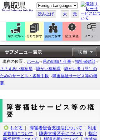
こ
の
ペ
読み上げ
大
元
ー
ジ
を
翻
訳
県外の方へ
分野で探す
組織で探す
防災 緊急
メニュー
す
る
現在の位置：
ホーム
県の組織と仕事
福祉保健部
ささえあい福祉局
障がい福祉課
障がい者（児）の
ためのサービス・各種手帳
障害福祉サービス等の概
要
障害福祉サービス等の概
要
もどる
｜
障害者総合支援法について
｜
利用
者負担について
｜
障害支援区分について
｜
指定
事業所等について
｜
相談支援について
｜
地域生