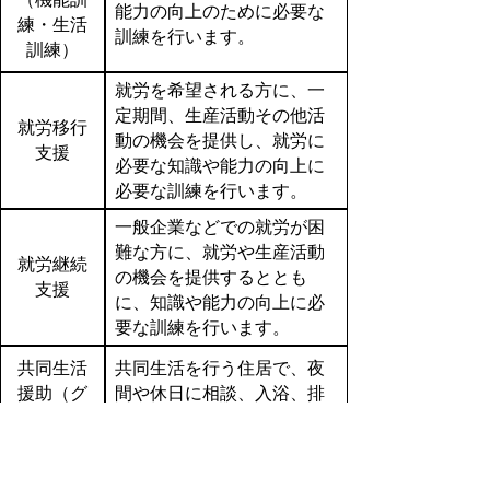
能力の向上のために必要な
練・生活
訓練を行います。
訓練）
就労を希望される方に、一
定期間、生産活動その他活
就労移行
動の機会を提供し、就労に
支援
必要な知識や能力の向上に
必要な訓練を行います。
一般企業などでの就労が困
難な方に、就労や生産活動
就労継続
の機会を提供するととも
支援
に、知識や能力の向上に必
要な訓練を行います。
共同生活
共同生活を行う住居で、夜
援助（グ
間や休日に相談、入浴、排
ループホ
せつ、食事の介護、日常生
ーム
活上の支援を行います。