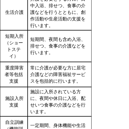
中入浴、排せつ、食事の介
生活介護
護などを行うとともに、創
作活動や生産活動の支援を
行います。
短期入所
短期間、夜間も含め入浴、
（ショー
排せつ、食事の介護などを
トステ
行います。
イ）
重度障害
常に介護が必要な方に居宅
者等包括
介護などの障害福祉サービ
支援
スを包括的に行います。
施設に入所されている方
施設入所
に、夜間や休日に入浴、配
支援
せいつ食事の介護などを行
います。
自立訓練
一定期間、身体機能や生活
（機能訓