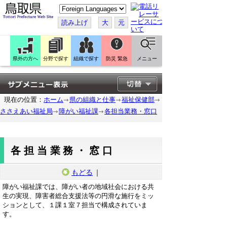
こ
の
ペ
読み上げ
大
元
ー
ジ
を
翻
訳
県外の方へ
分野で探す
組織で探す
防災 緊急
メニュー
す
る
現在の位置：
ホーム
県の組織と仕事
福祉保健部
ささえあい福祉局
障がい福祉課
各担当業務・窓口
各担当業務・窓口
もどる
｜
障がい福祉課では、障がい者の地域社会における共
生の実現、障害者総合支援法等の円滑な施行をミッ
ションとして、１課１室７担当で構成されていま
す。