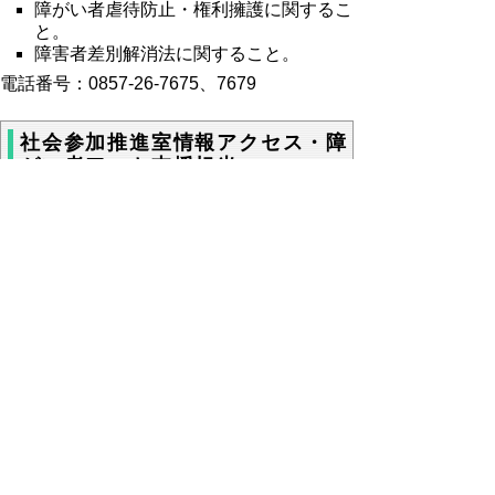
障がい者虐待防止・権利擁護に関するこ
と。
障害者差別解消法に関すること。
電話番号：0857-26-7675、7679
社会参加推進室情報アクセス・障
がい者アート支援担当
手話パフォーマンス甲子園の開催に関す
ること。
手話言語条例に関すること。
視覚障がい者、聴覚障がい者、盲ろう者
等の支援に関すること。
電話：0857-26-7678（障がい者アート）、
7682（手話パフォーマンス）、7201（視聴
覚障がい者・聴覚障がい者・盲ろう者支援）