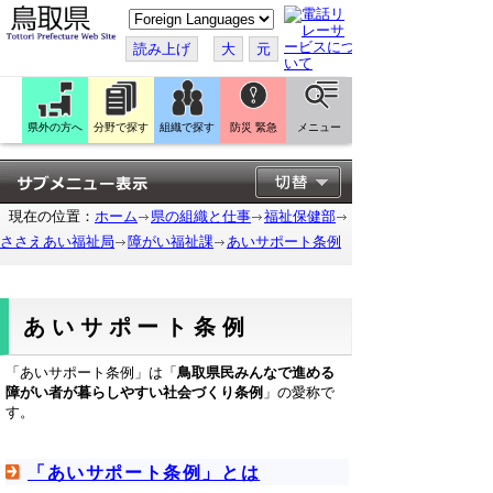
こ
の
ペ
読み上げ
大
元
ー
ジ
を
翻
訳
県外の方へ
分野で探す
組織で探す
防災 緊急
メニュー
す
る
現在の位置：
ホーム
県の組織と仕事
福祉保健部
ささえあい福祉局
障がい福祉課
あいサポート条例
あいサポート条例
「あいサポート条例」は「
鳥取県民みんなで進める
障がい者が暮らしやすい社会づくり条例
」の愛称で
す。
「あいサポート条例」とは