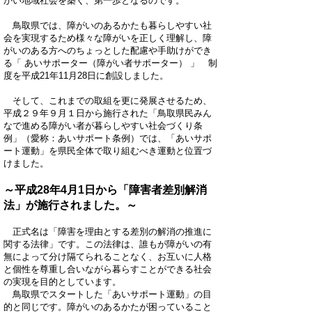
かい地域社会を築く、第一歩となるのです。
鳥取県では、障がいのあるかたも暮らしやすい社
会を実現するため様々な障がいを正しく理解し、障
がいのある方へのちょっとした配慮や手助けができ
る「 あいサポーター（障がい者サポーター） 」 制
度を平成21年11月28日に創設しました。
そして、これまでの取組を更に発展させるため、
平成２９年９月１日から施行された「鳥取県民みん
なで進める障がい者が暮らしやすい社会づくり条
例」（愛称：あいサポート条例）では、「あいサポ
ート運動」を県民全体で取り組むべき運動と位置づ
けました。
～平成28年4月1日から「障害者差別解消
法」が施行されました。～
正式名は「障害を理由とする差別の解消の推進に
関する法律」です。この法律は、誰もが障がいの有
無によって分け隔てられることなく、お互いに人格
と個性を尊重し合いながら暮らすことができる社会
の実現を目的としています。
鳥取県でスタートした「あいサポート運動」の目
的と同じです。障がいのあるかたが困っていること