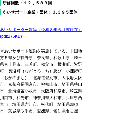
研修回数：１２，５８３回
あいサポート企業・団体：３,３９５団体
あいサポーター数等（令和８年６月末現在）
(pdf:275KB)
※あいサポート運動を実施している、中国地
方５県及び長野県、奈良県、和歌山県、埼玉
県富士見市、三芳町、秩父市、横瀬町、皆野
町、長瀞町（ながとろまち）及び 小鹿野町
（おがのまち）、北海道登別市、大阪府大阪
市、京都府長岡京市、福知山市、
埼玉県狭山
市、北海道苫小牧市、大阪府和泉市、埼玉県
川口市、和光市、神奈川県
大和市、兵庫県西
宮市、埼玉県吉川市、松伏町、埼玉県加須
市、茨城県取手市、愛媛県、
愛知県名古屋