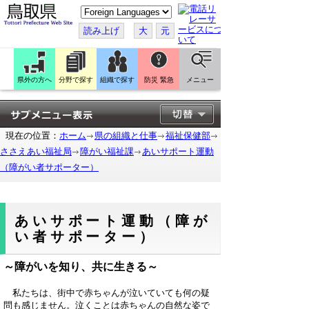
こ
の
ペ
読み上げ
大
元
ー
ジ
を
翻
訳
県外の方へ
分野で探す
組織で探す
防災 緊急
メニュー
す
る
現在の位置：
ホーム
県の組織と仕事
福祉保健部
ささえあい福祉局
障がい福祉課
あいサポート運動
（障がい者サポーター）
あいサポート運動（障が
い者サポーター）
～障がいを知り、共に生きる～
私たちは、街中で赤ちゃんが泣いていても何の疑
問も感じません。泣くことは赤ちゃんの自然な姿で