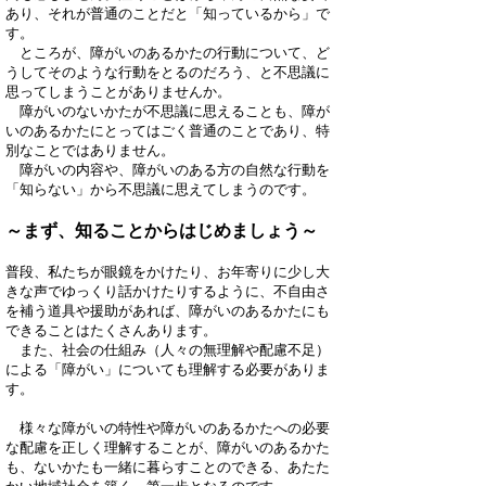
あり、それが普通のことだと「知っているから」で
す。
ところが、障がいのあるかたの行動について、ど
うしてそのような行動をとるのだろう、と不思議に
思ってしまうことがありませんか。
障がいのないかたが不思議に思えることも、障が
いのあるかたにとってはごく普通のことであり、特
別なことではありません。
障がいの内容や、障がいのある方の自然な行動を
「知らない」から不思議に思えてしまうのです。
～まず、知ることからはじめましょう～
普段、私たちが眼鏡をかけたり、お年寄りに少し大
きな声でゆっくり話かけたりするように、不自由さ
を補う道具や援助があれば、障がいのあるかたにも
できることはたくさんあります。
また、社会の仕組み（人々の無理解や配慮不足）
による「障がい」についても理解する必要がありま
す。
様々な障がいの特性や障がいのあるかたへの必要
な配慮を正しく理解することが、障がいのあるかた
も、ないかたも一緒に暮らすことのできる、あたた