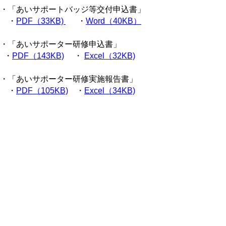
・「あいサポートバッジ等交付申込書」
・
PDF（33KB)
・
Word（40KB）
・「あいサポーター研修申込書」
・
PDF（143KB)
・
Excel（32KB)
・「あいサポーター研修実施報告書」
・
PDF（105KB)
・
Excel（34KB)
上の３種類の書類の提出先はこちら↓
社会福祉法人鳥取県社会福祉協議
会 福祉振興部
〒６８９－０２０１
鳥取市伏野１７２９－５鳥取県立福
祉人材研修センター内
（電話）０８５７－５９－６３４４
（ファクシミリ）０８５７－５９－６
３４０