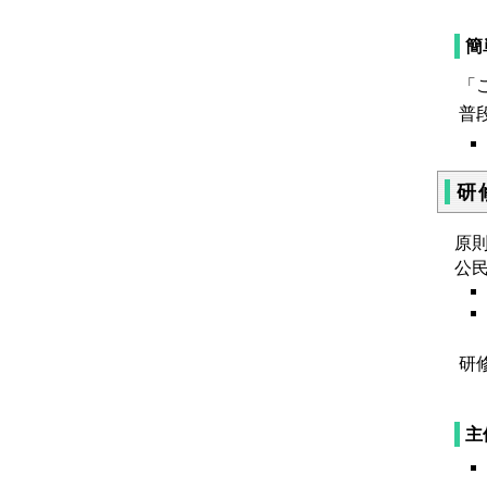
簡
「
普
研
原
公
研
主