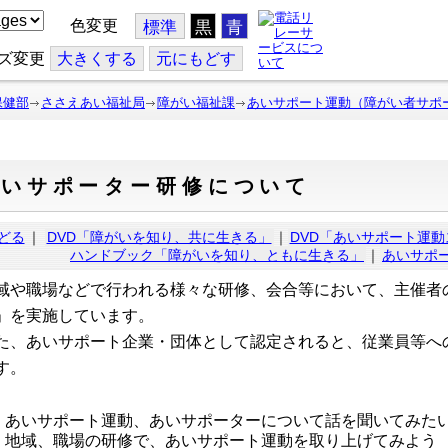
色変更
標準
黒
青
ズ変更
大
きくする
元
にもどす
保健部
ささえあい福祉局
障がい福祉課
あいサポート運動（障がい者サポ
あいサポーター研修について
どる
｜
DVD「障がいを知り、共に生きる」
｜
DVD「あいサポート運動
ハンドブック「障がいを知り、ともに生きる」
｜
あいサポ
域や職場などで行われる様々な研修、会合等において、主催者
」を実施しています。
た、あいサポート企業・団体として認定されると、従業員等へ
す。
あいサポート運動、あいサポーターについて話を聞いてみた
地域、職場の研修で、あいサポート運動を取り上げてみよう