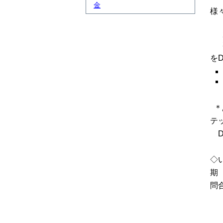
金
様
を
＊
テ
D
◇
期
問
電
フ