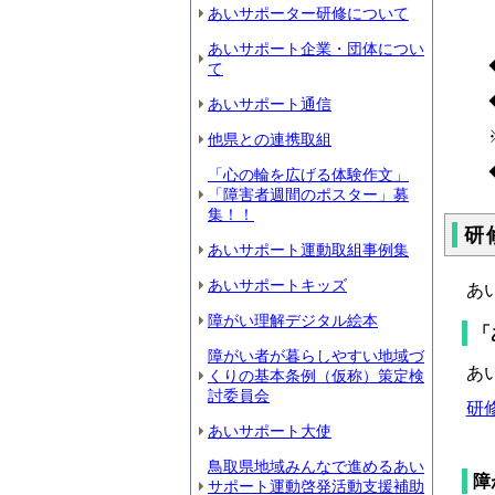
あいサポーター研修について
あいサポート企業・団体につい
て
あいサポート通信
他県との連携取組
「心の輪を広げる体験作文」
「障害者週間のポスター」募
集！！
研
あいサポート運動取組事例集
あいサポートキッズ
あ
障がい理解デジタル絵本
「
障がい者が暮らしやすい地域づ
あ
くりの基本条例（仮称）策定検
討委員会
研修
あいサポート大使
鳥取県地域みんなで進めるあい
障
サポート運動啓発活動支援補助