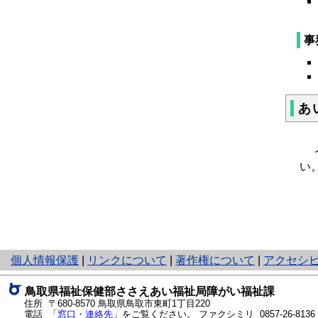
事
あ
メ
い
と
個人情報保護
|
リンクについて
|
著作権について
|
アクセシ
り
ネ
鳥取県福祉保健部ささえあい福祉局障がい福祉課
ッ
住所 〒680-8570
鳥取県鳥取市東町1丁目220
ト
電話 「
窓口・連絡先
」をご覧ください。
ファクシミリ 0857-26-8136