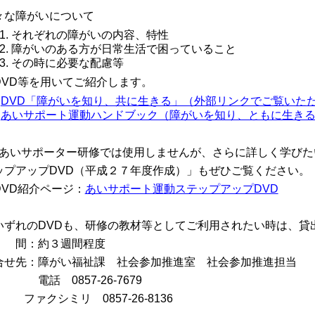
々な障がいについて
それぞれの障がいの内容、特性
障がいのある方が日常生活で困っていること
その時に必要な配慮等
DVD等を用いてご紹介します。
DVD「障がいを知り、共に生きる」（外部リンクでご覧いた
あいサポート運動ハンドブック（障がいを知り、ともに生き
あいサポーター研修では使用しませんが、さらに詳しく学びた
ップアップDVD（平成２７年度作成）」もぜひご覧ください。
VD紹介ページ：
あいサポート運動ステップアップDVD
いずれのDVDも、研修の教材等としてご利用されたい時は、貸
 間：約３週間程度
合せ先：障がい福祉課 社会参加推進室 社会参加推進担当
話 0857-26-7679
ァクシミリ 0857-26-8136