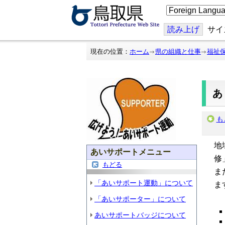
こ
の
ペ
ー
読み上げ
サイ
ジ
を
翻
現在の位置：
ホーム
県の組織と仕事
福祉
訳
す
る
も
地
あいサポートメニュー
修
もどる
ま
「あいサポート運動」について
ま
「あいサポーター」について
あいサポートバッジについて