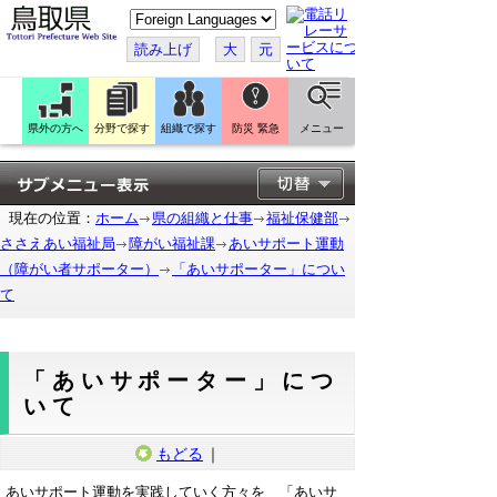
こ
の
ペ
読み上げ
大
元
ー
ジ
を
翻
訳
県外の方へ
分野で探す
組織で探す
防災 緊急
メニュー
す
る
現在の位置：
ホーム
県の組織と仕事
福祉保健部
ささえあい福祉局
障がい福祉課
あいサポート運動
（障がい者サポーター）
「あいサポーター」につい
て
「あいサポーター」につ
いて
もどる
｜
あいサポート運動を実践していく方々を 「あいサ